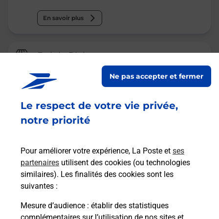
En savoir plus
Relais Pickup
CONSIGNE LA POSTE LIMOGES
Ne pas accepter et fermer
PRFECTURE
Fermé
Le respect de votre vie privée,
PLACE DE STALINGRAD
notre priorité
87000
LIMOGES
Pour améliorer votre expérience, La Poste et
ses
En savoir plus
partenaires
utilisent des cookies (ou technologies
similaires). Les finalités des cookies sont les
Malin !
suivantes :
Mesure d’audience
: établir des statistiques
La Poste
complémentaires sur l’utilisation de nos sites et