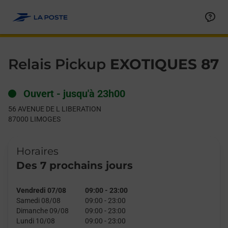
Le lien s'ouvre dans un nouvel onglet
Allez au contenu
Day of the Week
Get directions to Relais Pickup at 56 AVENUE DE L LIBERATIO
Hours
Relais Pickup
EXOTIQUES 87
Ouvert
-
jusqu'à
23h00
56 AVENUE DE L LIBERATION
87000
LIMOGES
Horaires
Des 7 prochains jours
Vendredi 07/08
09:00
-
23:00
Samedi 08/08
09:00
-
23:00
Dimanche 09/08
09:00
-
23:00
Lundi 10/08
09:00
-
23:00