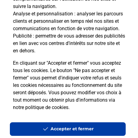
en ligne
suivre la navigation.
Analyse et personnalisation
: analyser les parcours
Ouvert 24h/24
clients et personnaliser en temps réel nos sites et
communications en fonction de votre navigation.
En savoir plus
Publicité
: permettre de vous adresser des publicités
en lien avec vos centres d’intérêts sur notre site et
en dehors.
Recherchez un autre point de contact
En cliquant sur "Accepter et fermer" vous acceptez
tous les cookies. Le bouton "Ne pas accepter et
fermer" vous permet d'indiquer votre refus et seuls
Localiser
Liste
Haute-Vienne
LIMOGES
EXOTIQUES 87
les cookies nécessaires au fonctionnement du site
seront déposés. Vous pouvez modifier vos choix à
tout moment ou obtenir plus d'informations via
notre politique de cookies
.
Plan du site
Accessibilité : partiellement conforme
Accepter et fermer