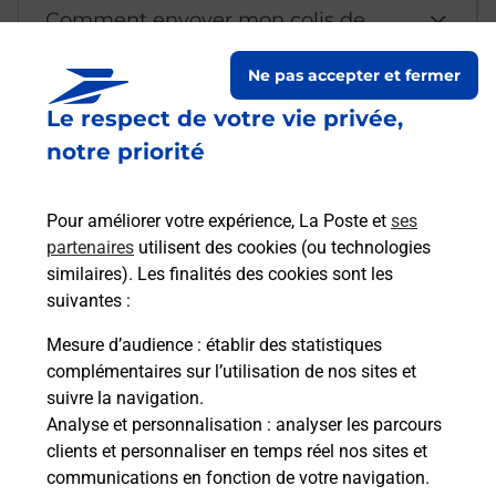
Comment envoyer mon colis de
chez moi ?
Ne pas accepter et fermer
Le respect de votre vie privée,
Est-il possible d’acheter un
notre priorité
emballage directement depuis un
bureau de Poste ?
Pour améliorer votre expérience, La Poste et
ses
partenaires
utilisent des cookies (ou technologies
Comment demander une
similaires). Les finalités des cookies sont les
modification de livraison ?
suivantes :
Mesure d’audience
: établir des statistiques
complémentaires sur l’utilisation de nos sites et
Comment La Poste participe-t-elle
suivre la navigation.
à votre sécurité au quotidien ?
Analyse et personnalisation
: analyser les parcours
clients et personnaliser en temps réel nos sites et
communications en fonction de votre navigation.