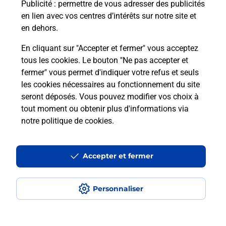
Puis-je passer mon code de la route
Publicité
: permettre de vous adresser des publicités
avec La Poste et sous quelles
en lien avec vos centres d’intérêts sur notre site et
conditions ?
en dehors.
En cliquant sur "Accepter et fermer" vous acceptez
tous les cookies. Le bouton "Ne pas accepter et
fermer" vous permet d'indiquer votre refus et seuls
Localiser
Liste
Haute-Vienne
LAURIERE
les cookies nécessaires au fonctionnement du site
seront déposés. Vous pouvez modifier vos choix à
tout moment ou obtenir plus d'informations via
notre politique de cookies
.
Plan du site
Accessibilité : partiellement conforme
Accepter et fermer
Conditions contractuelles
Personnaliser
Mentions légales
Données personnelles et cookies