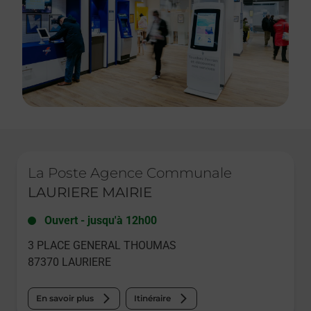
Le lien s'ouvre dans un nouvel onglet
La Poste Agence Communale
LAURIERE MAIRIE
Ouvert
-
jusqu'à
12h00
3 PLACE GENERAL THOUMAS
87370
LAURIERE
En savoir plus
Itinéraire