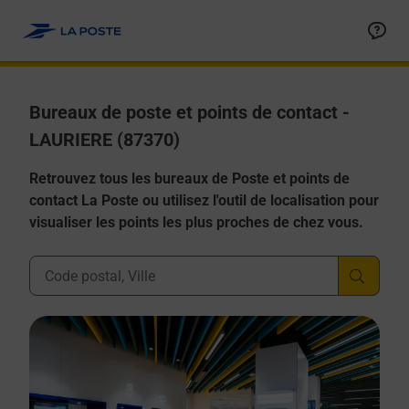
Allez au contenu
Afficher ou masquer la réponse
Afficher ou masquer la réponse
Afficher ou masquer la réponse
Afficher ou masquer la réponse
Afficher ou masquer la réponse
Bureaux de poste et points de contact -
LAURIERE (87370)
Retrouvez tous les bureaux de Poste et points de
contact La Poste ou utilisez l'outil de localisation pour
visualiser les points les plus proches de chez vous.
Ville, Département, Code Postal