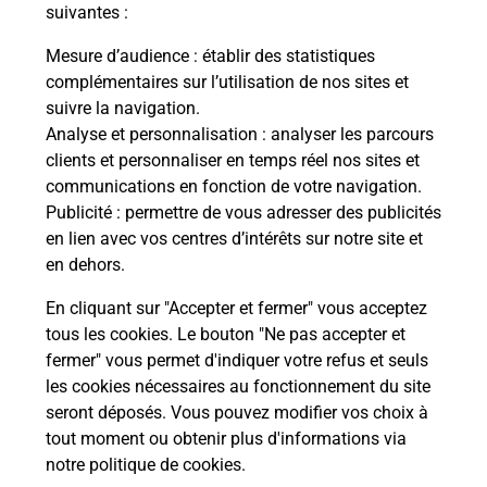
modification de livraison ?
suivantes :
Mesure d’audience
: établir des statistiques
complémentaires sur l’utilisation de nos sites et
Comment La Poste participe-t-elle
suivre la navigation.
à votre sécurité au quotidien ?
Analyse et personnalisation
: analyser les parcours
clients et personnaliser en temps réel nos sites et
communications en fonction de votre navigation.
Puis-je passer mon code de la route
Publicité
: permettre de vous adresser des publicités
avec La Poste et sous quelles
en lien avec vos centres d’intérêts sur notre site et
conditions ?
en dehors.
En cliquant sur "Accepter et fermer" vous acceptez
tous les cookies. Le bouton "Ne pas accepter et
fermer" vous permet d'indiquer votre refus et seuls
Localiser
Liste
Haute-Vienne
FROMENTAL
les cookies nécessaires au fonctionnement du site
seront déposés. Vous pouvez modifier vos choix à
tout moment ou obtenir plus d'informations via
notre politique de cookies
.