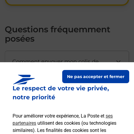
Questions fréquemment
posées
Comment envoyer mon colis de
chez moi ?
Ne pas accepter et fermer
Le respect de votre vie privée,
Est-il possible d’acheter un
notre priorité
emballage directement depuis un
bureau de Poste ?
Pour améliorer votre expérience, La Poste et
ses
partenaires
utilisent des cookies (ou technologies
Comment demander une
similaires). Les finalités des cookies sont les