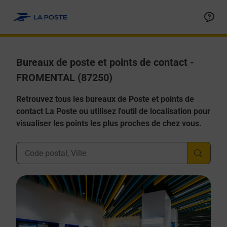
Allez au contenu
Afficher ou masquer la réponse
Afficher ou masquer la réponse
Afficher ou masquer la réponse
Afficher ou masquer la réponse
Afficher ou masquer la réponse
Bureaux de poste et points de contact -
FROMENTAL (87250)
Retrouvez tous les bureaux de Poste et points de
contact La Poste ou utilisez l'outil de localisation pour
visualiser les points les plus proches de chez vous.
Ville, Département, Code Postal