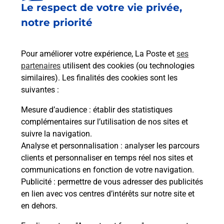
Le respect de votre vie privée,
Est-il possible d’acheter un
notre priorité
emballage directement depuis un
bureau de Poste ?
Pour améliorer votre expérience, La Poste et
ses
partenaires
utilisent des cookies (ou technologies
Comment demander une
similaires). Les finalités des cookies sont les
modification de livraison ?
suivantes :
Mesure d’audience
: établir des statistiques
complémentaires sur l’utilisation de nos sites et
Comment La Poste participe-t-elle
suivre la navigation.
à votre sécurité au quotidien ?
Analyse et personnalisation
: analyser les parcours
clients et personnaliser en temps réel nos sites et
communications en fonction de votre navigation.
Puis-je passer mon code de la route
Publicité
: permettre de vous adresser des publicités
avec La Poste et sous quelles
en lien avec vos centres d’intérêts sur notre site et
conditions ?
en dehors.