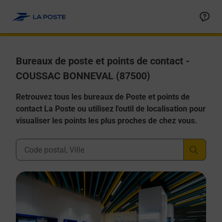
Allez au contenu
Afficher ou masquer la réponse
Afficher ou masquer la réponse
Afficher ou masquer la réponse
Afficher ou masquer la réponse
Afficher ou masquer la réponse
Bureaux de poste et points de contact -
COUSSAC BONNEVAL (87500)
Retrouvez tous les bureaux de Poste et points de
contact La Poste ou utilisez l'outil de localisation pour
visualiser les points les plus proches de chez vous.
Ville, Département, Code Postal