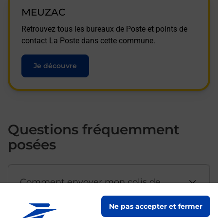
MEUZAC
Retrouvez tous les bureaux de Poste et points de
contact La Poste dans cette commune.
Je découvre
Questions fréquemment
posées
Comment envoyer mon colis de
chez moi ?
Ne pas accepter et fermer