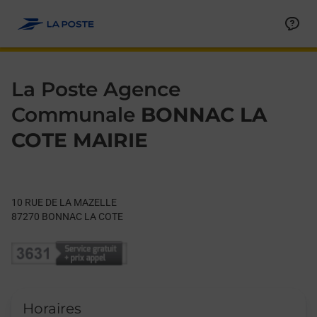
Le lien s'ouvre dans un nouvel onglet
Allez au contenu
Day of the Week
Get directions to La Poste Agence Communale at 10 RUE DE
Hours
La Poste Agence
Communale
BONNAC LA
COTE MAIRIE
10 RUE DE LA MAZELLE
87270
BONNAC LA COTE
Horaires