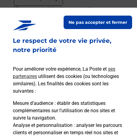
En savoir plus
Ne pas accepter et fermer
Acheter un smartphone Samsung
Le respect de votre vie privée,
Vous recherchez un smartphone pas cher proche
de chez vous ? Découvrez notre offre de
notre priorité
téléphones mobiles Samsung dans vos bureaux
de Poste à BESSINES SUR GARTEMPE (87250) !
Pour améliorer votre expérience, La Poste et
ses
partenaires
utilisent des cookies (ou technologies
En savoir plus
similaires). Les finalités des cookies sont les
En savoir plus
suivantes :
Mesure d’audience
: établir des statistiques
Souscrire à la téléassistance
complémentaires sur l’utilisation de nos sites et
suivre la navigation.
Besoin d’un système de téléassistance à l’intérieur
Analyse et personnalisation
: analyser les parcours
et/ou à l’extérieur de votre domicile ? Découvrez
clients et personnaliser en temps réel nos sites et
les offres téléalarme dans votre bureau de Poste à