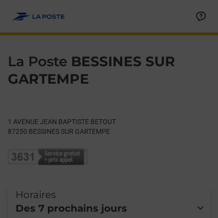
Le lien s'ouvre dans un nouvel onglet
Allez au contenu
Day of the Week
Get directions to La Poste at 1 AVENUE JEAN BAPTISTE BE
Hours
La Poste
BESSINES SUR
GARTEMPE
1 AVENUE JEAN BAPTISTE BETOUT
87250
BESSINES SUR GARTEMPE
Horaires
Des 7 prochains jours