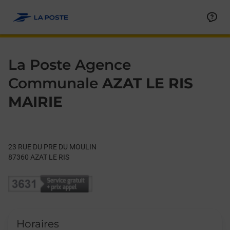
Le lien s'ouvre dans un nouvel onglet
Allez au contenu
Day of the Week
Get directions to La Poste Agence Communale at 23 RUE DU P
Hours
La Poste Agence
Communale
AZAT LE RIS
MAIRIE
23 RUE DU PRE DU MOULIN
87360
AZAT LE RIS
Horaires