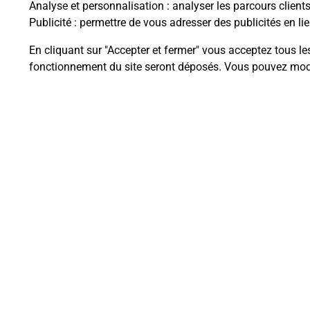
Analyse et personnalisation
: analyser les parcours client
Publicité
: permettre de vous adresser des publicités en lie
En cliquant sur "Accepter et fermer" vous acceptez tous le
Questions fréque
fonctionnement du site seront déposés. Vous pouvez modi
La téléassistance classique avec 
Comment fonctionne la téléassis
Comment est installée la téléassi