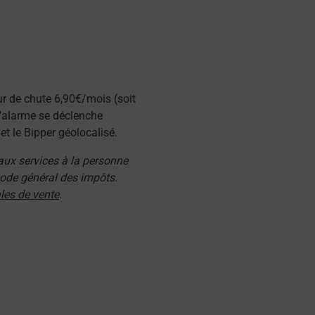
ur de chute 6,90€/mois (soit
l'alarme se déclenche
t le Bipper géolocalisé.
 aux services à la personne
 code général des impôts.
les de vente
.