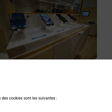
cheter un smartphone Samsung
ous recherchez un smartphone pas cher proche de chez
ous ? Découvrez notre offre de téléphones mobiles
amsung dans vos bureaux de Poste à ARNAC LA
OSTE (87160) !
s des cookies sont les suivantes :
En savoir plus