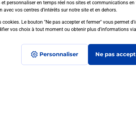
s et personnaliser en temps réel nos sites et communications en 
n avec vos centres d’intérêts sur notre site et en dehors.
s cookies. Le bouton "Ne pas accepter et fermer" vous permet d'i
mment posées
fier vos choix à tout moment ou obtenir plus d'informations vi
Personnaliser
Ne pas accept
médaillon d’alarme qu’est ce que c’est
tance classique ?
stance classique ?