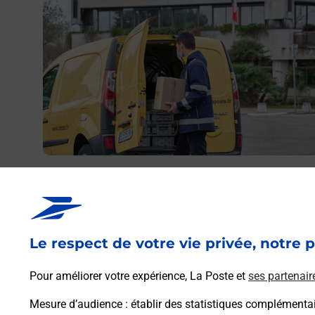
Envoyer un colis
Vous souhaitez envoyer un colis depuis : ARNAC LA
POSTE (87160) ? Découvrez toutes les solutions
proposées par La Poste.
Le respect de votre vie privée, notre p
En savoir plus
Pour améliorer votre expérience, La Poste et
ses partenair
Mesure d’audience
: établir des statistiques complémentair