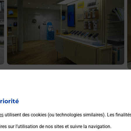
Acheter un iPhone neuf ou reconditionné
A
Vous recherchez un smartphone pas cher proche de chez
V
vous ? Découvrez notre offre de téléphones iPhone Apple
v
dans vos bureaux de Poste à ARNAC LA POSTE (87160)
riorité
S
!
P
es
utilisent des cookies (ou technologies similaires). Les finalité
En savoir plus
es sur l’utilisation de nos sites et suivre la navigation.