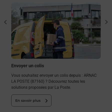
En savoir plus
En sa
Ache
dent
sui
rieur
Vous
ez
de c
ste à
télé
Post
En
Envoyer un colis
Vous souhaitez envoyer un colis depuis : ARNAC
LA POSTE (87160) ? Découvrez toutes les
solutions proposées par La Poste.
En savoir plus