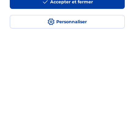
Accepter et fermer
Est-ce que je peux payer mon
smartphone Samsung en plusieurs
Personnaliser
fois avec La Poste Mobile ?
Est-ce que je peux assurer mon
smartphone Samsung ?
Localiser
Liste
Haute-Vienne
ARNAC LA POSTE
ARNAC LA POSTE
Acheter un smartphone Samsung
Plan du site
Accessibilité : partiellement conforme