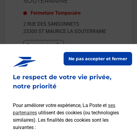
SOUTERRAINE
Fermeture Temporaire
2 RUE DES SANSONNETS
23300
ST MAURICE LA SOUTERRAINE
En savoir plus
Ne pas accepter et fermer
Malin !
Le respect de votre vie privée,
La Poste
notre priorité
en ligne
Ouvert 24h/24
Pour améliorer votre expérience, La Poste et
ses
partenaires
utilisent des cookies (ou technologies
En savoir plus
similaires). Les finalités des cookies sont les
suivantes :