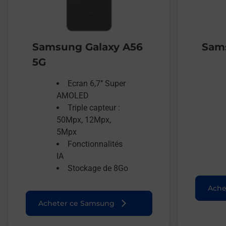
Samsung Galaxy A56
Sams
5G
Ecran 6,7’’ Super
AMOLED
Triple capteur :
50Mpx, 12Mpx,
5Mpx
Fonctionnalités
IA
Stockage de 8Go
Ache
Acheter ce Samsung