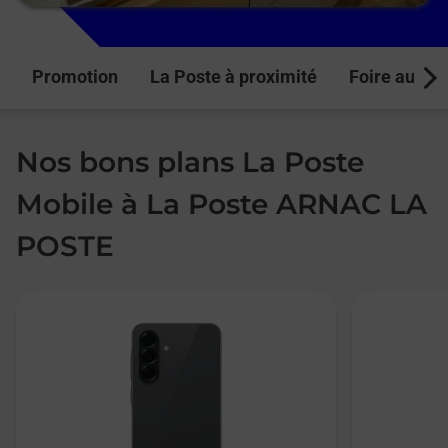
Promotion
La Poste à proximité
Foire aux q
Next
Nos bons plans La Poste
Mobile à La Poste ARNAC LA
POSTE