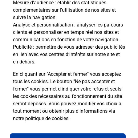
Mesure d’audience
: établir des statistiques
Recherchez un autre point de contact
complémentaires sur l’utilisation de nos sites et
suivre la navigation.
Analyse et personnalisation
: analyser les parcours
clients et personnaliser en temps réel nos sites et
Questions fréquemment posées
communications en fonction de votre navigation.
Publicité
: permettre de vous adresser des publicités
en lien avec vos centres d’intérêts sur notre site et
en dehors.
Quel réseau utilise La Poste Mobile ?
En cliquant sur "Accepter et fermer" vous acceptez
Est-ce que je peux garder mon
tous les cookies. Le bouton "Ne pas accepter et
numéro de mobile gratuitement ?
fermer" vous permet d'indiquer votre refus et seuls
les cookies nécessaires au fonctionnement du site
seront déposés. Vous pouvez modifier vos choix à
Est-ce que je peux bénéficier de la 5G
avec La Poste Mobile ?
tout moment ou obtenir plus d'informations via
notre politique de cookies
.
Est-ce que je peux utiliser mon forfait
à l’étranger avec La Poste Mobile ?