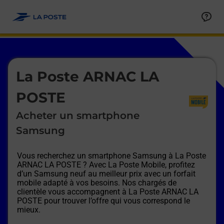
Le lien s'ouvre dans un nouvel onglet
Allez au contenu
Afficher ou masquer la réponse
Afficher ou masquer la réponse
Afficher ou masquer la réponse
Afficher ou masquer la réponse
Afficher ou masquer la réponse
Afficher ou masquer la réponse
Le lien s'ouvre dans un nouvel onglet
La Poste ARNAC LA
POSTE
Acheter un smartphone
Samsung
Vous recherchez un smartphone Samsung à
La Poste
ARNAC LA POSTE
? Avec La Poste Mobile, profitez
d’un Samsung neuf au meilleur prix avec un forfait
mobile adapté à vos besoins. Nos chargés de
clientèle vous accompagnent à
La Poste ARNAC LA
POSTE
pour trouver l’offre qui vous correspond le
mieux.