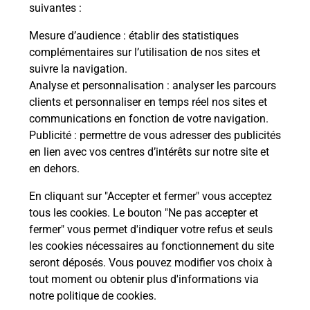
modification de livraison ?
suivantes :
Mesure d’audience
: établir des statistiques
complémentaires sur l’utilisation de nos sites et
Comment La Poste participe-t-elle
suivre la navigation.
à votre sécurité au quotidien ?
Analyse et personnalisation
: analyser les parcours
clients et personnaliser en temps réel nos sites et
communications en fonction de votre navigation.
Puis-je passer mon code de la route
Publicité
: permettre de vous adresser des publicités
avec La Poste et sous quelles
en lien avec vos centres d’intérêts sur notre site et
conditions ?
en dehors.
En cliquant sur "Accepter et fermer" vous acceptez
tous les cookies. Le bouton "Ne pas accepter et
fermer" vous permet d'indiquer votre refus et seuls
Localiser
Liste
Haute-Savoie
VIRY
les cookies nécessaires au fonctionnement du site
seront déposés. Vous pouvez modifier vos choix à
tout moment ou obtenir plus d'informations via
notre politique de cookies
.