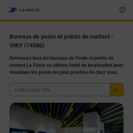
Allez au contenu
Afficher ou masquer la réponse
Afficher ou masquer la réponse
Afficher ou masquer la réponse
Afficher ou masquer la réponse
Afficher ou masquer la réponse
Bureaux de poste et points de contact -
VIRY (74580)
Retrouvez tous les bureaux de Poste et points de
contact La Poste ou utilisez l'outil de localisation pour
visualiser les points les plus proches de chez vous.
Ville, Département, Code Postal