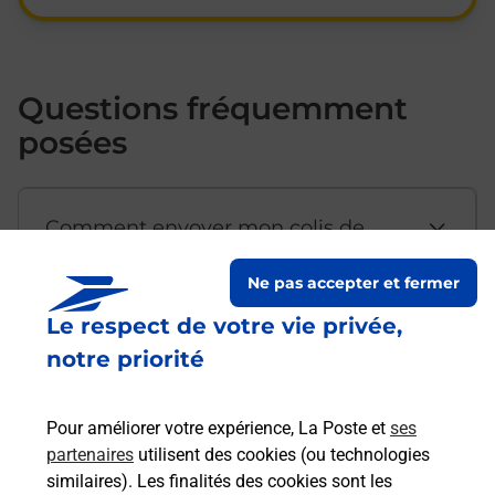
Questions fréquemment
posées
Comment envoyer mon colis de
chez moi ?
Ne pas accepter et fermer
Le respect de votre vie privée,
Est-il possible d’acheter un
notre priorité
emballage directement depuis un
bureau de Poste ?
Pour améliorer votre expérience, La Poste et
ses
partenaires
utilisent des cookies (ou technologies
Comment demander une
similaires). Les finalités des cookies sont les