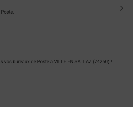
suiva
 Poste.
ns vos bureaux de Poste à VILLE EN SALLAZ (74250) !
ng dans vos bureaux de Poste à VILLE EN SALLAZ