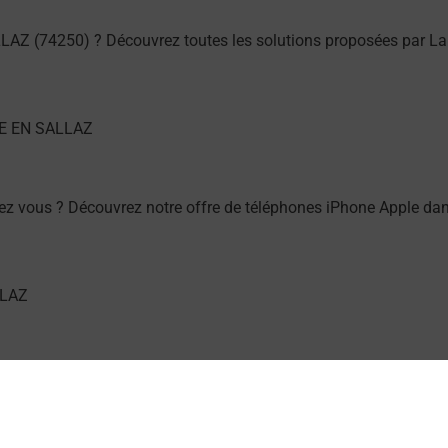
LAZ (74250) ? Découvrez toutes les solutions proposées par La
z vous ? Découvrez notre offre de téléphones iPhone Apple da
ez vous ? Découvrez notre offre de téléphones mobiles Samsu