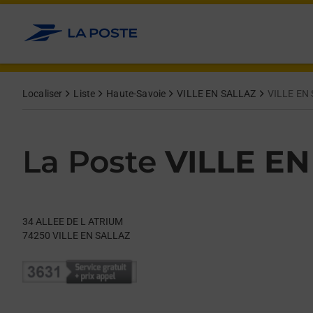
Le lien s'ouvre dans un nouvel onglet
Allez au contenu
Day of the Week
Get directions to La Poste at 34 ALLEE DE L ATRIUM VILLE EN
Hours
Localiser
Liste
Haute-Savoie
VILLE EN SALLAZ
VILLE EN
La Poste
VILLE E
34 ALLEE DE L ATRIUM
74250
VILLE EN SALLAZ