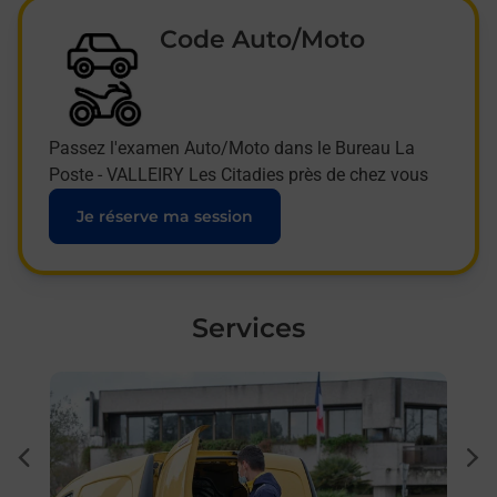
Code Auto/Moto
Passez l'examen Auto/Moto dans le Bureau La
Poste - VALLEIRY Les Citadies près de chez vous
Je réserve ma session
Services
En savoir plus
En sa
Ache
dent
sui