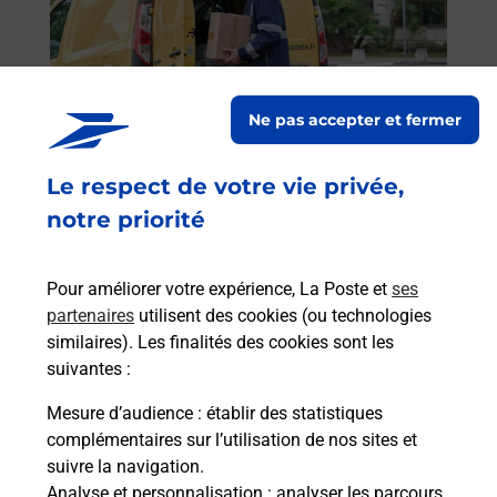
 auto
Vous
de c
 par
télé
Post
Ne pas accepter et fermer
En
Envoyer un colis
Le respect de votre vie privée,
Vous souhaitez envoyer un colis depuis :
notre priorité
VALLEIRY LES CITADIES (74520) ? Découvrez
toutes les solutions proposées par La Poste.
Pour améliorer votre expérience, La Poste et
ses
En savoir plus
partenaires
utilisent des cookies (ou technologies
similaires). Les finalités des cookies sont les
suivantes :
Mesure d’audience
: établir des statistiques
Foire aux questions
complémentaires sur l’utilisation de nos sites et
suivre la navigation.
Analyse et personnalisation
: analyser les parcours