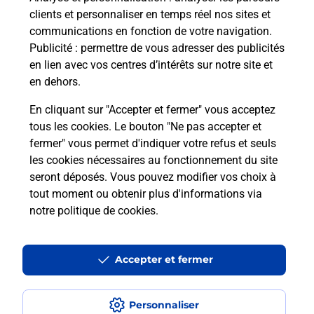
Quel âge minimum faut-il pour
clients et personnaliser en temps réel nos sites et
passer le permis bateau ?
communications en fonction de votre navigation.
Publicité
: permettre de vous adresser des publicités
en lien avec vos centres d’intérêts sur notre site et
Combien coûte le code bateau ?
en dehors.
Combien de temps est valable le
En cliquant sur "Accepter et fermer" vous acceptez
code bateau ?
tous les cookies. Le bouton "Ne pas accepter et
fermer" vous permet d'indiquer votre refus et seuls
les cookies nécessaires au fonctionnement du site
Peut-on passer le permis bateau
seront déposés. Vous pouvez modifier vos choix à
avec le CPF ?
tout moment ou obtenir plus d'informations via
notre politique de cookies
.
Localiser
Liste
Haute-Savoie
VALLEIRY
VALLEIRY LES CITADIES
Code Bateau
Accepter et fermer
Personnaliser