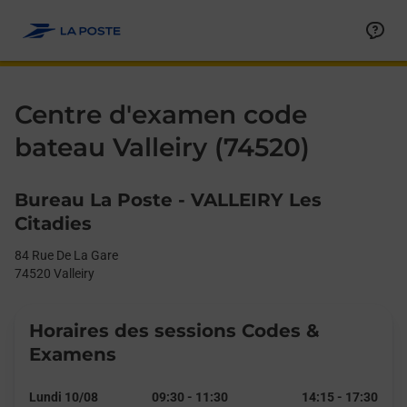
Le lien s'ouvre dans un nouvel onglet
Allez au contenu
Day of the Week
Get directions to Centre d&#39;examen code bateau at 84 Rue De
Afficher ou masquer la réponse
Afficher ou masquer la réponse
Afficher ou masquer la réponse
Afficher ou masquer la réponse
Hours
Centre d'examen code
bateau Valleiry (74520)
Bureau La Poste - VALLEIRY Les
Citadies
84 Rue De La Gare
74520
Valleiry
Horaires des sessions Codes &
Examens
Lundi 10/08
09:30
-
11:30
14:15
-
17:30