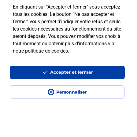
En cliquant sur "Accepter et fermer" vous acceptez
Questions fréquemment posées
tous les cookies. Le bouton "Ne pas accepter et
fermer" vous permet d'indiquer votre refus et seuls
les cookies nécessaires au fonctionnement du site
Comment retourner un colis acheté
seront déposés. Vous pouvez modifier vos choix à
en ligne depuis votre boîte aux lettres
tout moment ou obtenir plus d'informations via
?
notre politique de cookies
.
Comment envoyer un colis ou faire un
retour chez un e-commerçant sans se
Accepter et fermer
déplacer ?
Personnaliser
Envoyer un petit colis au meilleur
prix ?
Localiser
Liste
Haute-Savoie
VALLEIRY