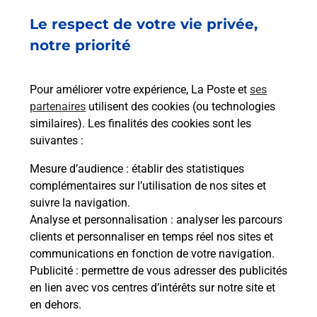
à
Le respect de votre vie privée,
Ach
dent
sui
par
notre priorité
Vous
de c
télé
Pour améliorer votre expérience, La Poste et
ses
de P
partenaires
utilisent des cookies (ou technologies
similaires). Les finalités des cookies sont les
En
suivantes :
Acheter un iPhone neuf ou reconditionné
Mesure d’audience
: établir des statistiques
Vous recherchez un smartphone pas cher proche
complémentaires sur l’utilisation de nos sites et
de chez vous ? Découvrez notre offre de
suivre la navigation.
téléphones iPhone Apple dans vos bureaux de
Analyse et personnalisation
: analyser les parcours
Poste à VALLEIRY LES CITADIES (74520) !
clients et personnaliser en temps réel nos sites et
communications en fonction de votre navigation.
En savoir plus
Publicité
: permettre de vous adresser des publicités
en lien avec vos centres d’intérêts sur notre site et
en dehors.