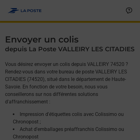
Allez au contenu
Afficher ou masquer la réponse
Afficher ou masquer la réponse
Afficher ou masquer la réponse
Envoyer un colis
depuis La Poste VALLEIRY LES CITADIES
Vous désirez envoyer un colis depuis VALLEIRY 74520 ?
Rendez-vous dans votre bureau de poste VALLEIRY LES
CITADIES (74520), situé dans le département de Haute-
Savoie. En fonction de votre besoin, nous vous
conseillerons sur nos différentes solutions
d'affranchissement :
Impression d'étiquettes colis avec Colissimo ou
Chronopost ;
Achat d'emballages préaffranchis Colissimo ou
Chronopost