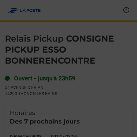
Le lien s'ouvre dans un nouvel onglet
Allez au contenu
Day of the Week
Get directions to Relais Pickup at 54 AVENUE D EVIAN THONON
Hours
Relais Pickup
CONSIGNE
PICKUP ESSO
BONNERENCONTRE
Ouvert
-
jusqu'à
23h59
54 AVENUE D EVIAN
74200
THONON LES BAINS
Horaires
Des 7 prochains jours
Dimanche 09/08
00:01
-
23:59