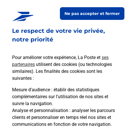
Relais Pickup
DROGUERIE G DUBOULOZ
Ne pas accepter et fermer
Fermé
-
ouvre mardi à
08h30
Le respect de votre vie privée,
19 AVENUE JULES FERRY
74200
THONON LES BAINS
notre priorité
En savoir plus
Pour améliorer votre expérience, La Poste et
ses
partenaires
utilisent des cookies (ou technologies
Malin !
similaires). Les finalités des cookies sont les
suivantes :
La Poste
Mesure d’audience
: établir des statistiques
en ligne
complémentaires sur l’utilisation de nos sites et
suivre la navigation.
Ouvert 24h/24
Analyse et personnalisation
: analyser les parcours
clients et personnaliser en temps réel nos sites et
En savoir plus
communications en fonction de votre navigation.