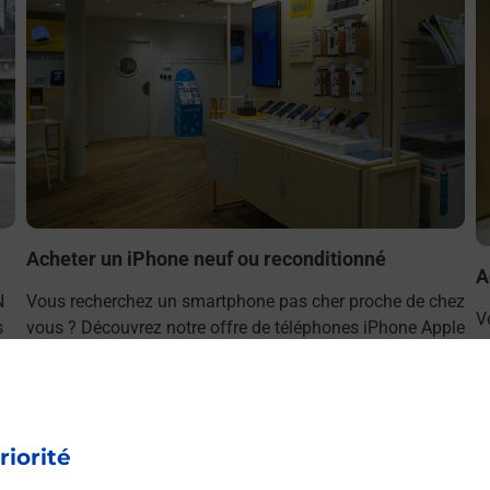
Acheter un iPhone neuf ou reconditionné
A
N
Vous recherchez un smartphone pas cher proche de chez
V
s
vous ? Découvrez notre offre de téléphones iPhone Apple
v
dans vos bureaux de Poste à SAINT JULIEN EN
S
GENEVOIS (74160) !
E
En savoir plus
riorité