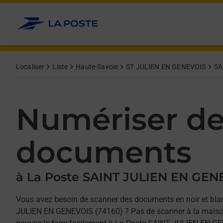
Allez au contenu
Afficher ou masquer la réponse
Afficher ou masquer la réponse
Afficher ou masquer la réponse
Localiser
Liste
Haute-Savoie
ST JULIEN EN GENEVOIS
SA
Numériser d
documents
à La Poste SAINT JULIEN EN GEN
Vous avez besoin de scanner des documents en noir et bla
JULIEN EN GENEVOIS (74160) ? Pas de scanner à la maison