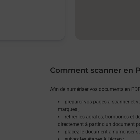
Comment scanner en 
Afin de numériser vos documents en PDF, 
préparer vos pages à scanner et v
marques ;
retirer les agrafes, trombones et 
directement à partir d'un document p
placez le document à numériser sur
suivez les étapes à l'écran ;