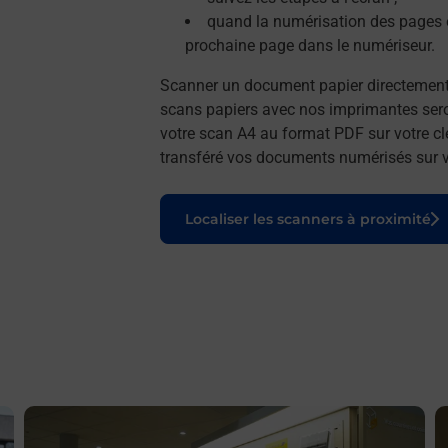
quand la numérisation des pages e
prochaine page dans le numériseur.
Scanner un document papier directemen
scans papiers avec nos imprimantes seron
votre scan A4 au format PDF sur votre cl
transféré vos documents numérisés sur vo
Le lien s'ouvre dans un nouvel onglet
Localiser les scanners à proximité
En savoir plus
E