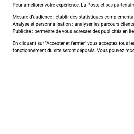
Pour améliorer votre expérience, La Poste et
ses partenair
Mesure d’audience
: établir des statistiques complémentair
Analyse et personnalisation
: analyser les parcours client
Questions fréque
Publicité
: permettre de vous adresser des publicités en lie
En cliquant sur "Accepter et fermer" vous acceptez tous le
fonctionnement du site seront déposés. Vous pouvez modi
Quel est le prix d’une numérisati
Où faire des numérisations à pro
Comment numériser un docume