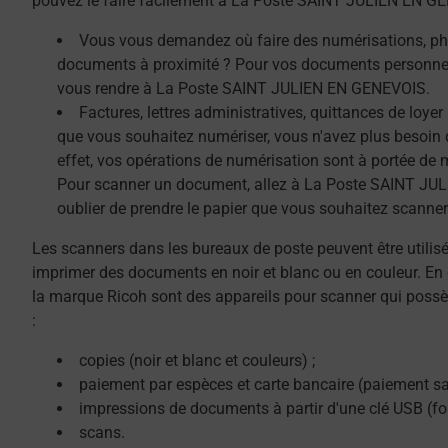
pouvez le faire facilement à La Poste SAINT JULIEN EN G
Vous vous demandez où faire des numérisations, ph
documents à proximité ? Pour vos documents personnel
vous rendre à La Poste SAINT JULIEN EN GENEVOIS.
Factures, lettres administratives, quittances de loye
que vous souhaitez numériser, vous n'avez plus besoin 
effet, vos opérations de numérisation sont à portée de 
Pour scanner un document, allez à La Poste SAINT JU
oublier de prendre le papier que vous souhaitez scanner
Les scanners dans les bureaux de poste peuvent être utilis
imprimer des documents en noir et blanc ou en couleur. En 
la marque Ricoh sont des appareils pour scanner qui possè
:
copies (noir et blanc et couleurs) ;
paiement par espèces et carte bancaire (paiement sa
impressions de documents à partir d'une clé USB (f
scans.