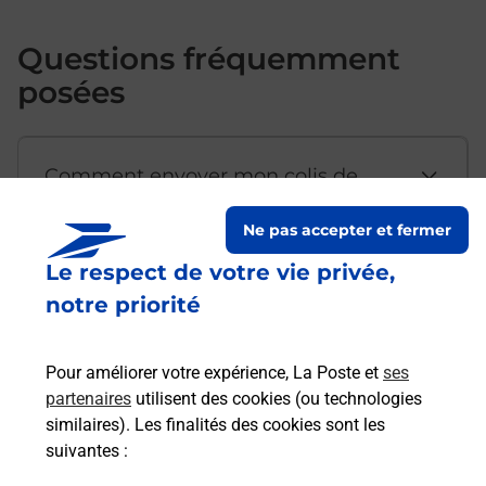
Questions fréquemment
posées
Comment envoyer mon colis de
chez moi ?
Ne pas accepter et fermer
Le respect de votre vie privée,
Est-il possible d’acheter un
notre priorité
emballage directement depuis un
bureau de Poste ?
Pour améliorer votre expérience, La Poste et
ses
partenaires
utilisent des cookies (ou technologies
Comment demander une
similaires). Les finalités des cookies sont les
modification de livraison ?
suivantes :