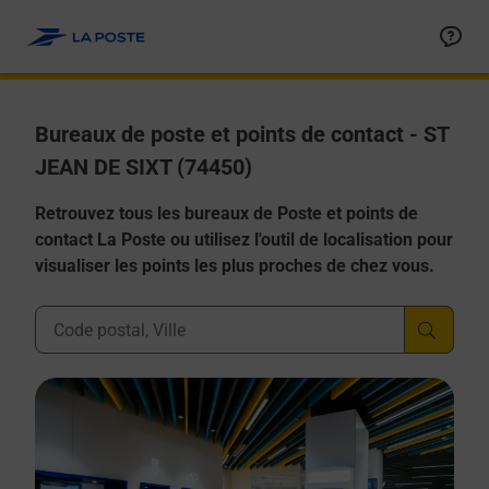
Allez au contenu
Afficher ou masquer la réponse
Afficher ou masquer la réponse
Afficher ou masquer la réponse
Afficher ou masquer la réponse
Afficher ou masquer la réponse
Bureaux de poste et points de contact - ST
JEAN DE SIXT (74450)
Retrouvez tous les bureaux de Poste et points de
contact La Poste ou utilisez l'outil de localisation pour
visualiser les points les plus proches de chez vous.
Ville, Département, Code Postal