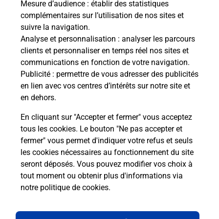
Mesure d’audience
: établir des statistiques
complémentaires sur l’utilisation de nos sites et
Comment La Poste participe-t-elle
suivre la navigation.
à votre sécurité au quotidien ?
Analyse et personnalisation
: analyser les parcours
clients et personnaliser en temps réel nos sites et
communications en fonction de votre navigation.
Puis-je passer mon code de la route
Publicité
: permettre de vous adresser des publicités
avec La Poste et sous quelles
en lien avec vos centres d’intérêts sur notre site et
conditions ?
en dehors.
En cliquant sur "Accepter et fermer" vous acceptez
tous les cookies. Le bouton "Ne pas accepter et
fermer" vous permet d'indiquer votre refus et seuls
Localiser
Liste
Haute-Savoie
ST JEAN DE SIXT
les cookies nécessaires au fonctionnement du site
seront déposés. Vous pouvez modifier vos choix à
tout moment ou obtenir plus d'informations via
notre politique de cookies
.
Plan du site