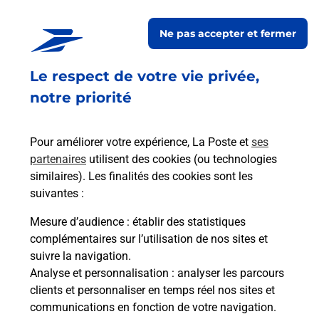
La Poste Espace Clients Pro
RUMILLY PDC1
Ne pas accepter et fermer
Fermé
-
ouvre lundi à
08h30
Le respect de votre vie privée,
55 BIS RUE RENE CASSIN
74150
RUMILLY
notre priorité
En savoir plus
Pour améliorer votre expérience, La Poste et
ses
partenaires
utilisent des cookies (ou technologies
Malin !
similaires). Les finalités des cookies sont les
suivantes :
La Poste
Mesure d’audience
: établir des statistiques
en ligne
complémentaires sur l’utilisation de nos sites et
suivre la navigation.
Ouvert 24h/24
Analyse et personnalisation
: analyser les parcours
clients et personnaliser en temps réel nos sites et
En savoir plus
communications en fonction de votre navigation.