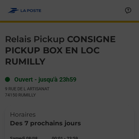
Le lien s'ouvre dans un nouvel onglet
Allez au contenu
Day of the Week
Get directions to Relais Pickup at 9 RUE DE L ARTISANAT RUMIL
Hours
Relais Pickup
CONSIGNE
PICKUP BOX EN LOC
RUMILLY
Ouvert
-
jusqu'à
23h59
9 RUE DE L ARTISANAT
74150
RUMILLY
Horaires
Des 7 prochains jours
Samedi 08/08
00:01
-
23:59