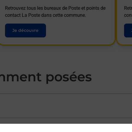
Retrouvez tous les bureaux de Poste et points de
Ret
contact La Poste dans cette commune.
con
Je découvre
mment posées
ectement depuis un bureau de Poste ?