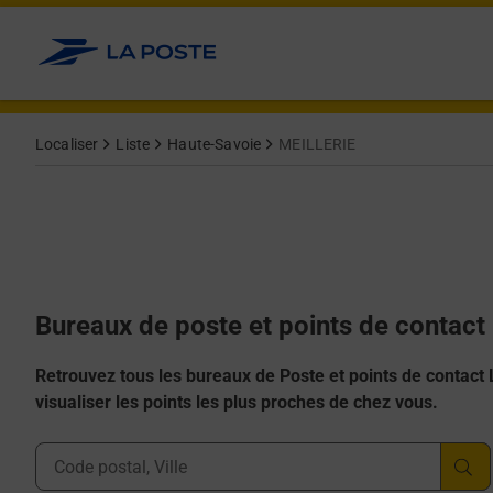
Allez au contenu
Afficher ou masquer la réponse
Afficher ou masquer la réponse
Afficher ou masquer la réponse
Afficher ou masquer la réponse
Afficher ou masquer la réponse
Localiser
Liste
Haute-Savoie
MEILLERIE
Bureaux de poste et points de contact
Retrouvez tous les bureaux de Poste et points de contact La
visualiser les points les plus proches de chez vous.
Ville, Département, Code Postal