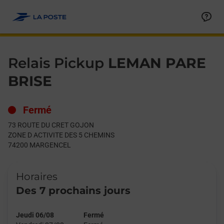
Le lien s'ouvre dans un nouvel onglet
Allez au contenu
Day of the Week
Get directions to Relais Pickup at 73 ROUTE DU CRET GOJON
Hours
Relais Pickup
LEMAN PARE
BRISE
Fermé
73 ROUTE DU CRET GOJON
ZONE D ACTIVITE DES 5 CHEMINS
74200
MARGENCEL
Horaires
Des 7 prochains jours
Jeudi 06/08
Fermé