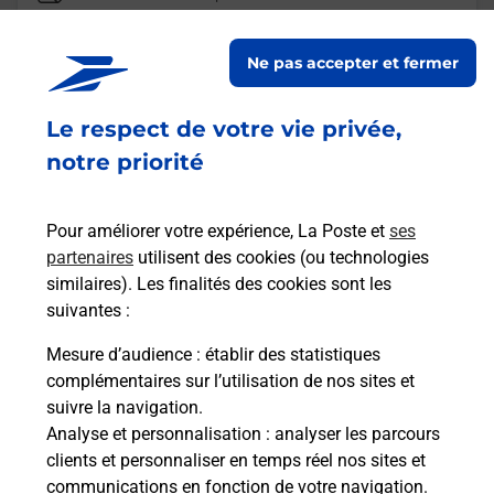
CONSIGNE BUT ANTHY SUR
LEMAN
Ne pas accepter et fermer
Ouvert
-
jusqu'à
23h59
Le respect de votre vie privée,
BOULEVARD DU PRE BIOLLAT
74200
ANTHY SUR LEMAN
notre priorité
En savoir plus
Pour améliorer votre expérience, La Poste et
ses
partenaires
utilisent des cookies (ou technologies
Malin !
similaires). Les finalités des cookies sont les
suivantes :
La Poste
Mesure d’audience
: établir des statistiques
en ligne
complémentaires sur l’utilisation de nos sites et
suivre la navigation.
Ouvert 24h/24
Analyse et personnalisation
: analyser les parcours
clients et personnaliser en temps réel nos sites et
En savoir plus
communications en fonction de votre navigation.