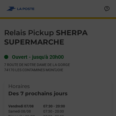
Le lien s'ouvre dans un nouvel onglet
Allez au contenu
Day of the Week
Get directions to Relais Pickup at 7 ROUTE DE NOTRE DAM
Hours
Relais Pickup
SHERPA
SUPERMARCHE
Ouvert
-
jusqu'à
20h00
7 ROUTE DE NOTRE DAME DE LA GORGE
74170
LES CONTAMINES MONTJOIE
Horaires
Des 7 prochains jours
Vendredi 07/08
07:30
-
20:00
Samedi 08/08
07:30
-
20:00