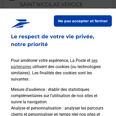
SAINT NICOLAS VEROCE
EPICERIE LE GALTA
Ne pas accepter et fermer
Fermé
-
ouvre samedi à
08h00
4044 ROUTE DE SAINT NICOLAS
Le respect de votre vie privée,
EPICERIE LE GALTA DE SAINT NICOLAS
74170
ST GERVAIS LES BAINS
notre priorité
En savoir plus
Pour améliorer votre expérience, La Poste et
ses
partenaires
utilisent des cookies (ou technologies
Malin !
similaires). Les finalités des cookies sont les
suivantes :
La Poste
Mesure d’audience
: établir des statistiques
en ligne
complémentaires sur l’utilisation de nos sites et
suivre la navigation.
Ouvert 24h/24
Analyse et personnalisation
: analyser les parcours
clients et personnaliser en temps réel nos sites et
En savoir plus