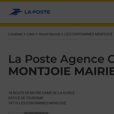
Le lien s'ouvre dans un nouvel onglet
Allez au contenu
Day of the Week
Get directions to La Poste Agence Communale at 18 ROUT
Hours
Localiser
Liste
Haute-Savoie
LES CONTAMINES MONTJOIE
La Poste Agence
MONTJOIE MAIRI
18 ROUTE DE NOTRE DAME DE LA GORGE
OFFICE DE TOURISME
74170
LES CONTAMINES MONTJOIE