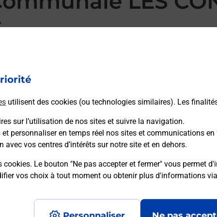
 Communale LES C
E
 CONTAMINES MONTJOIE MAIRIE vous accueille à LES
nchissement Courrier-Colis. Avec laposte.fr, vous
 personnalisés, des étiquettes colis avec Colissimo,
riorité
ore faire suivre votre courrier à votre nouvelle adresse.
es
utilisent des cookies (ou technologies similaires). Les finalité
es sur l’utilisation de nos sites et suivre la navigation.
 Poste
s et personnaliser en temps réel nos sites et communications en 
n avec vos centres d’intérêts sur notre site et en dehors.
s cookies. Le bouton "Ne pas accepter et fermer" vous permet d'i
fier vos choix à tout moment ou obtenir plus d'informations vi
Plan du site
Accessibilité : partiellement confo
Personnaliser
Ne pas accept