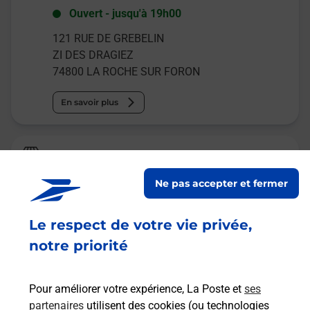
Ouvert
-
jusqu'à
19h00
121 RUE DE GREBELIN
ZI DES DRAGIEZ
74800
LA ROCHE SUR FORON
En savoir plus
La Poste Espace Clients Pro
LA ROCHE SUR FORON PDC1
Ne pas accepter et fermer
Ouvert
-
jusqu'à
16h15
Le respect de votre vie privée,
450 AVENUE JEAN MORIN
74800
LA ROCHE SUR FORON
notre priorité
En savoir plus
Pour améliorer votre expérience, La Poste et
ses
partenaires
utilisent des cookies (ou technologies