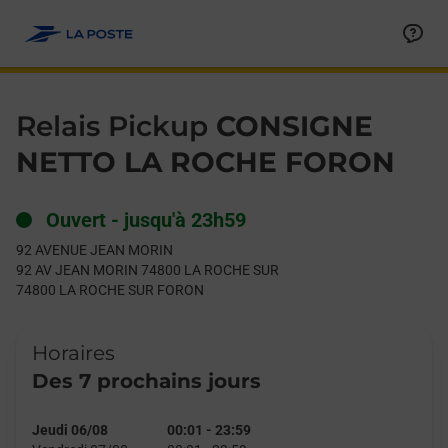
Le lien s'ouvre dans un nouvel onglet
Allez au contenu
Day of the Week
Get directions to Relais Pickup at 92 AVENUE JEAN MORIN L
Hours
Relais Pickup
CONSIGNE
NETTO LA ROCHE FORON
Ouvert
-
jusqu'à
23h59
92 AVENUE JEAN MORIN
92 AV JEAN MORIN 74800 LA ROCHE SUR
74800
LA ROCHE SUR FORON
Horaires
Des 7 prochains jours
Jeudi 06/08
00:01
-
23:59