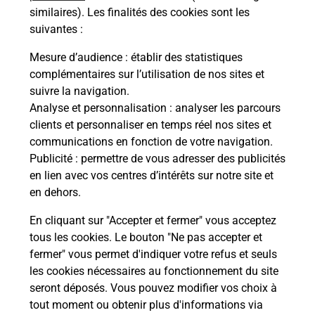
Malin !
similaires). Les finalités des cookies sont les
suivantes :
La Poste
Mesure d’audience
: établir des statistiques
en ligne
complémentaires sur l’utilisation de nos sites et
suivre la navigation.
Ouvert 24h/24
Analyse et personnalisation
: analyser les parcours
clients et personnaliser en temps réel nos sites et
En savoir plus
communications en fonction de votre navigation.
Publicité
: permettre de vous adresser des publicités
en lien avec vos centres d’intérêts sur notre site et
Recherchez un autre point de contact
en dehors.
En cliquant sur "Accepter et fermer" vous acceptez
tous les cookies. Le bouton "Ne pas accepter et
Localiser
Liste
Haute-Savoie
LA ROCHE SUR FORON
fermer" vous permet d'indiquer votre refus et seuls
CONSIGNE NETTO LA ROCHE FORON
les cookies nécessaires au fonctionnement du site
seront déposés. Vous pouvez modifier vos choix à
tout moment ou obtenir plus d'informations via