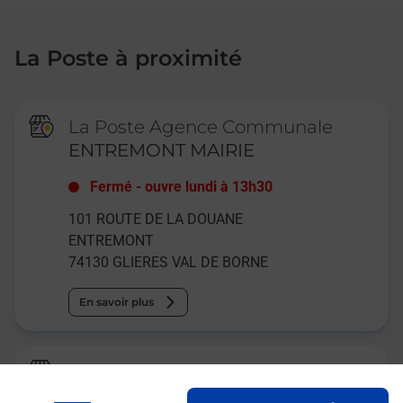
La Poste à proximité
La Poste Agence Communale
ENTREMONT MAIRIE
Fermé
-
ouvre lundi à
13h30
101 ROUTE DE LA DOUANE
ENTREMONT
74130
GLIERES VAL DE BORNE
En savoir plus
La Poste
SAINT PIERRE EN FAUCIGNY