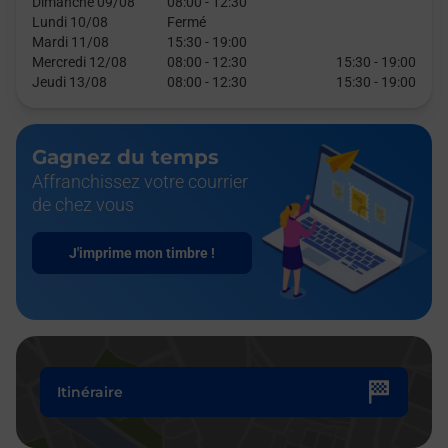
Dimanche 09/08
08:00
-
12:30
Lundi 10/08
Fermé
Mardi 11/08
15:30
-
19:00
Mercredi 12/08
08:00
-
12:30
15:30
-
19:00
Jeudi 13/08
08:00
-
12:30
15:30
-
19:00
Gagnez du temps
Affranchissez votre courrier
de chez vous
J'imprime mon timbre !
Itinéraire