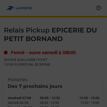
Le lien s'ouvre dans un nouvel onglet
Allez au contenu
Day of the Week
Get directions to Relais Pickup at 265 RUE GUILLAUME FICHE
Hours
Relais Pickup
EPICERIE DU
PETIT BORNAND
Fermé
-
ouvre samedi à
08h00
265 RUE GUILLAUME FICHET
74130
GLIERES VAL DE BORNE
Horaires
Des 7 prochains jours
Vendredi 07/08
08:00
-
12:30
15:30
-
19:00
Samedi 08/08
08:00
-
12:30
15:30
-
19:00