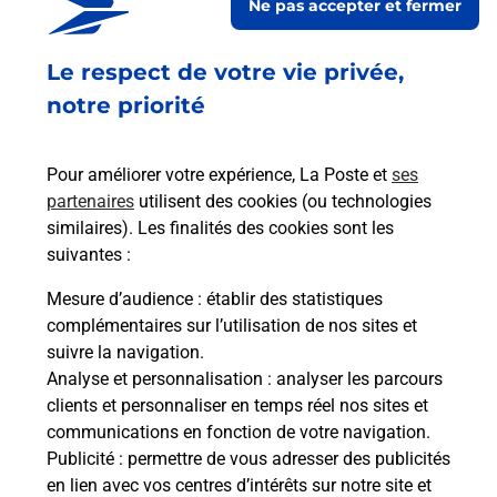
Ne pas accepter et fermer
Fermé
-
ouvre samedi à
09h00
Le respect de votre vie privée,
60 PLACE DES PLEIADES
74800
ST PIERRE EN FAUCIGNY
notre priorité
En savoir plus
Pour améliorer votre expérience, La Poste et
ses
partenaires
utilisent des cookies (ou technologies
Malin !
similaires). Les finalités des cookies sont les
suivantes :
La Poste
Mesure d’audience
: établir des statistiques
en ligne
complémentaires sur l’utilisation de nos sites et
suivre la navigation.
Ouvert 24h/24
Analyse et personnalisation
: analyser les parcours
clients et personnaliser en temps réel nos sites et
En savoir plus
communications en fonction de votre navigation.
Publicité
: permettre de vous adresser des publicités
en lien avec vos centres d’intérêts sur notre site et