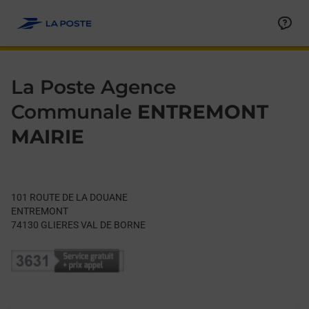
Le lien s'ouvre dans un nouvel onglet
Allez au contenu
Day of the Week
Get directions to La Poste Agence Communale at 101 ROUTE
Hours
La Poste Agence
Communale
ENTREMONT
MAIRIE
101 ROUTE DE LA DOUANE
ENTREMONT
74130
GLIERES VAL DE BORNE