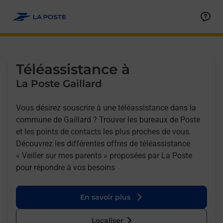
Allez au contenu
Afficher ou masquer la réponse
Afficher ou masquer la réponse
Afficher ou masquer la réponse
Téléassistance à
La Poste Gaillard
Vous désirez souscrire à une téléassistance dans la
commune de Gaillard ? Trouver les bureaux de Poste
et les points de contacts les plus proches de vous.
Découvrez les différentes offres de téléassistance
« Veiller sur mes parents » proposées par La Poste
pour répondre à vos besoins
En savoir plus
Localiser