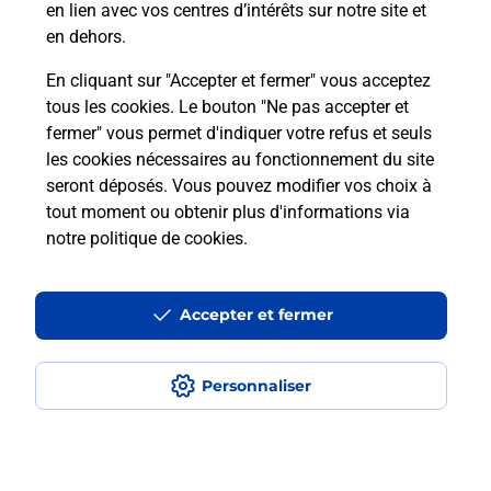
en lien avec vos centres d’intérêts sur notre site et
téléassistance classique ?
en dehors.
En cliquant sur "Accepter et fermer" vous acceptez
tous les cookies. Le bouton "Ne pas accepter et
Localiser
Liste
Liste - téléassistance
fermer" vous permet d'indiquer votre refus et seuls
Haute-Savoie - téléassistance
Gaillard - téléassistance
les cookies nécessaires au fonctionnement du site
seront déposés. Vous pouvez modifier vos choix à
tout moment ou obtenir plus d'informations via
notre politique de cookies
.
Plan du site
Accessibilité : partiellement conforme
Accepter et fermer
Conditions contractuelles
Personnaliser
Mentions légales
Données personnelles et cookies