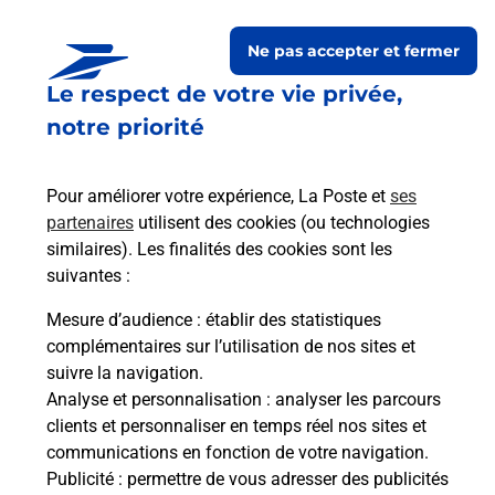
Ne pas accepter et fermer
Le respect de votre vie privée,
Questions fréquemment
notre priorité
posées
Pour améliorer votre expérience, La Poste et
ses
partenaires
utilisent des cookies (ou technologies
La téléassistance classique avec
similaires). Les finalités des cookies sont les
médaillon d’alarme qu’est ce que
suivantes :
c’est ?
Mesure d’audience
: établir des statistiques
complémentaires sur l’utilisation de nos sites et
Comment fonctionne la
suivre la navigation.
téléassistance classique ?
Analyse et personnalisation
: analyser les parcours
clients et personnaliser en temps réel nos sites et
communications en fonction de votre navigation.
Publicité
: permettre de vous adresser des publicités
Comment est installée la