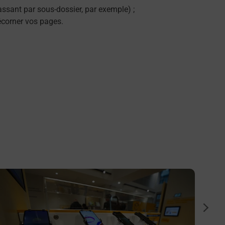
ssant par sous-dossier, par exemple) ;
décorner vos pages.
n savoir plus
En savo
Numér
suiva
Vous c