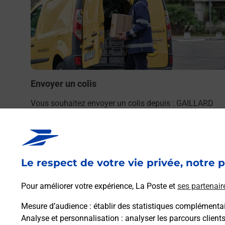
bureau
Envoyer un colis
Vous souhaitez envoyer un colis depuis : GAILLARD
(74240) ? Découvrez toutes les solutions proposées pa
La Poste.
En savoir plus
Le respect de votre vie privée, notre p
Pour améliorer votre expérience, La Poste et
ses partenair
Mesure d’audience
: établir des statistiques complémentair
Analyse et personnalisation
: analyser les parcours client