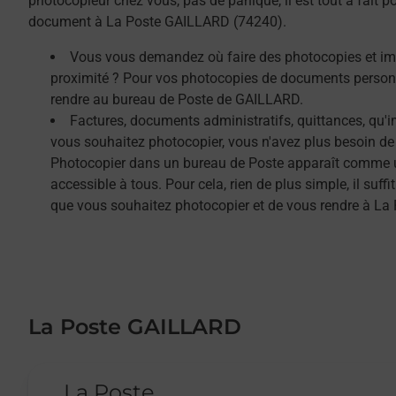
photocopieur chez vous, pas de panique, il est tout à fait 
document à La Poste GAILLARD (74240).
Vous vous demandez où faire des photocopies et i
proximité ? Pour vos photocopies de documents person
rendre au bureau de Poste de GAILLARD.
Factures, documents administratifs, quittances, qu'
vous souhaitez photocopier, vous n'avez plus besoin de
Photocopier dans un bureau de Poste apparaît comme un
accessible à tous. Pour cela, rien de plus simple, il su
que vous souhaitez photocopier et de vous rendre à L
La Poste GAILLARD
Le lien s'ouvre dans un nouvel onglet
La Poste