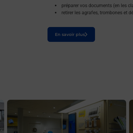
préparer vos documents (en les cla
retirer les agrafes, trombones et 
Le lien s'ouvre dans un nouvel onglet
En savoir plus
En savoir plus
E