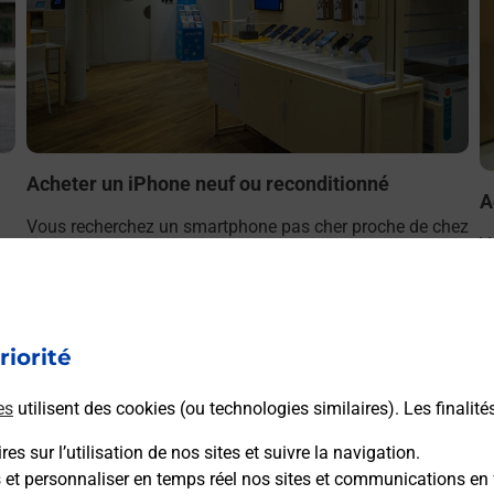
Acheter un iPhone neuf ou reconditionné
A
Vous recherchez un smartphone pas cher proche de chez
V
r
vous ? Découvrez notre offre de téléphones iPhone Apple
v
dans vos bureaux de Poste à GAILLARD (74240) !
S
(
En savoir plus
riorité
es
utilisent des cookies (ou technologies similaires). Les finalité
es sur l’utilisation de nos sites et suivre la navigation.
s et personnaliser en temps réel nos sites et communications en 