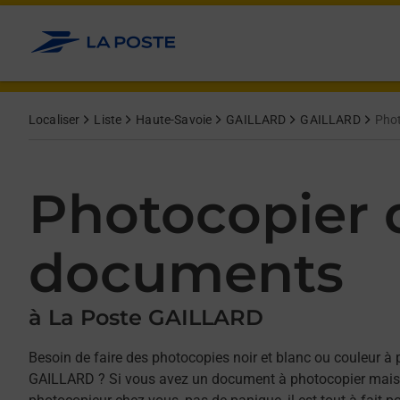
Allez au contenu
Afficher ou masquer la réponse
Afficher ou masquer la réponse
Afficher ou masquer la réponse
Localiser
Liste
Haute-Savoie
GAILLARD
GAILLARD
Pho
Photocopier 
documents
à La Poste GAILLARD
Besoin de faire des photocopies noir et blanc ou couleur à 
GAILLARD ? Si vous avez un document à photocopier mais