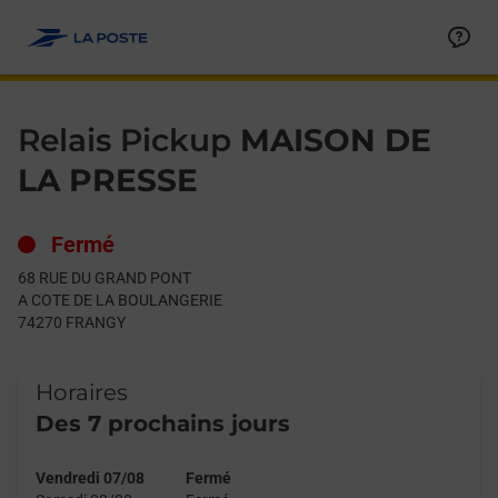
Le lien s'ouvre dans un nouvel onglet
Allez au contenu
Day of the Week
Get directions to Relais Pickup at 68 RUE DU GRAND PONT FR
Hours
Relais Pickup
MAISON DE
LA PRESSE
Fermé
68 RUE DU GRAND PONT
A COTE DE LA BOULANGERIE
74270
FRANGY
Horaires
Des 7 prochains jours
Vendredi 07/08
Fermé