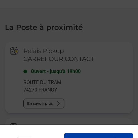
La Poste à proximité
Relais Pickup
CARREFOUR CONTACT
Ouvert
-
jusqu'à
19h00
ROUTE DU TRAM
74270
FRANGY
En savoir plus
La Poste
FRANGY