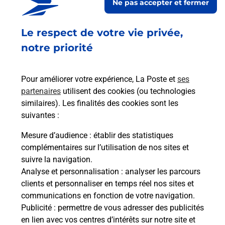
Ne pas accepter et fermer
Fermeture Temporaire
Le respect de votre vie privée,
84 PLACE CENTRALE
74270
FRANGY
notre priorité
En savoir plus
Pour améliorer votre expérience, La Poste et
ses
partenaires
utilisent des cookies (ou technologies
Malin !
similaires). Les finalités des cookies sont les
suivantes :
La Poste
Mesure d’audience
: établir des statistiques
en ligne
complémentaires sur l’utilisation de nos sites et
suivre la navigation.
Ouvert 24h/24
Analyse et personnalisation
: analyser les parcours
clients et personnaliser en temps réel nos sites et
En savoir plus
communications en fonction de votre navigation.
Publicité
: permettre de vous adresser des publicités
en lien avec vos centres d’intérêts sur notre site et