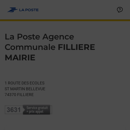
Le lien s'ouvre dans un nouvel onglet
Allez au contenu
Day of the Week
Get directions to La Poste Agence Communale at 1 ROUTE DES
Hours
La Poste Agence
Communale
FILLIERE
MAIRIE
1 ROUTE DES ECOLES
ST MARTIN BELLEVUE
74370
FILLIERE