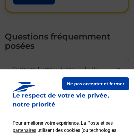
Questions fréquemment
posées
Comment envoyer mon colis de
chez moi ?
Ne pas accepter et fermer
Le respect de votre vie privée,
Est-il possible d’acheter un
notre priorité
emballage directement depuis un
bureau de Poste ?
Pour améliorer votre expérience, La Poste et
ses
partenaires
utilisent des cookies (ou technologies