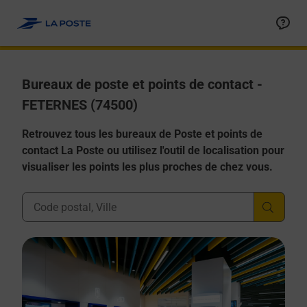
Allez au contenu
Afficher ou masquer la réponse
Afficher ou masquer la réponse
Afficher ou masquer la réponse
Afficher ou masquer la réponse
Afficher ou masquer la réponse
Bureaux de poste et points de contact -
FETERNES (74500)
Retrouvez tous les bureaux de Poste et points de
contact La Poste ou utilisez l'outil de localisation pour
visualiser les points les plus proches de chez vous.
Ville, Département, Code Postal