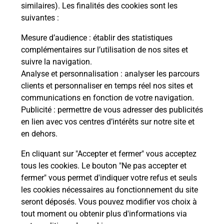
Comment demander une
similaires). Les finalités des cookies sont les
modification de livraison ?
suivantes :
Mesure d’audience
: établir des statistiques
complémentaires sur l’utilisation de nos sites et
Comment La Poste participe-t-elle
suivre la navigation.
à votre sécurité au quotidien ?
Analyse et personnalisation
: analyser les parcours
clients et personnaliser en temps réel nos sites et
communications en fonction de votre navigation.
Puis-je passer mon code de la route
Publicité
: permettre de vous adresser des publicités
avec La Poste et sous quelles
en lien avec vos centres d’intérêts sur notre site et
conditions ?
en dehors.
En cliquant sur "Accepter et fermer" vous acceptez
tous les cookies. Le bouton "Ne pas accepter et
fermer" vous permet d'indiquer votre refus et seuls
Localiser
Liste
Haute-Savoie
FETERNES
les cookies nécessaires au fonctionnement du site
seront déposés. Vous pouvez modifier vos choix à
tout moment ou obtenir plus d'informations via