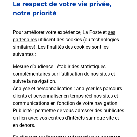
Le respect de votre vie privée,
EPAGNY
74330
EPAGNY METZ TESSY
notre priorité
En savoir plus
Pour améliorer votre expérience, La Poste et
ses
partenaires
utilisent des cookies (ou technologies
Malin !
similaires). Les finalités des cookies sont les
suivantes :
La Poste
Mesure d’audience
: établir des statistiques
en ligne
complémentaires sur l’utilisation de nos sites et
suivre la navigation.
Ouvert 24h/24
Analyse et personnalisation
: analyser les parcours
clients et personnaliser en temps réel nos sites et
En savoir plus
communications en fonction de votre navigation.
Publicité
: permettre de vous adresser des publicités
en lien avec vos centres d’intérêts sur notre site et
Recherchez un autre point de contact
en dehors.