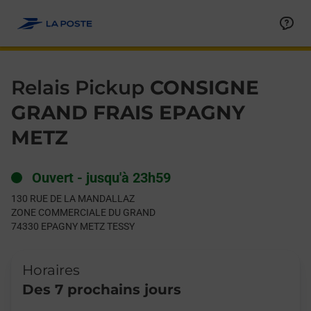
Le lien s'ouvre dans un nouvel onglet
Allez au contenu
Day of the Week
Get directions to Relais Pickup at 130 RUE DE LA MANDALLA
Hours
Relais Pickup
CONSIGNE
GRAND FRAIS EPAGNY
METZ
Ouvert
-
jusqu'à
23h59
130 RUE DE LA MANDALLAZ
ZONE COMMERCIALE DU GRAND
74330
EPAGNY METZ TESSY
Horaires
Des 7 prochains jours