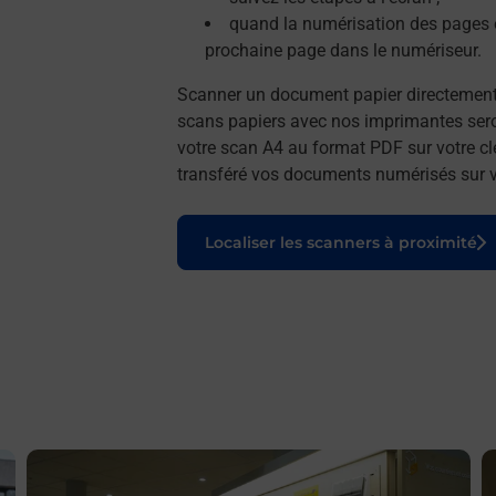
quand la numérisation des pages e
prochaine page dans le numériseur.
Scanner un document papier directemen
scans papiers avec nos imprimantes seron
votre scan A4 au format PDF sur votre cl
transféré vos documents numérisés sur vo
Le lien s'ouvre dans un nouvel onglet
Localiser les scanners à proximité
En savoir plus
E