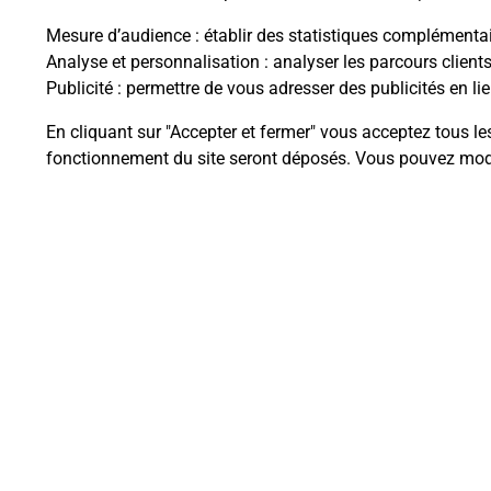
Mesure d’audience
: établir des statistiques complémentair
Analyse et personnalisation
: analyser les parcours client
Publicité
: permettre de vous adresser des publicités en lie
Questions fréque
En cliquant sur "Accepter et fermer" vous acceptez tous le
fonctionnement du site seront déposés. Vous pouvez modi
Quel est le prix d’une numérisati
Où faire des numérisations à pro
Comment numériser un docume