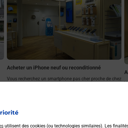
Acheter un iPhone neuf ou reconditionné
A
Vous recherchez un smartphone pas cher proche de chez
V
r
vous ? Découvrez notre offre de téléphones iPhone Apple
v
dans vos bureaux de Poste à DOUVAINE (74140) !
S
(
En savoir plus
riorité
es
utilisent des cookies (ou technologies similaires). Les finalité