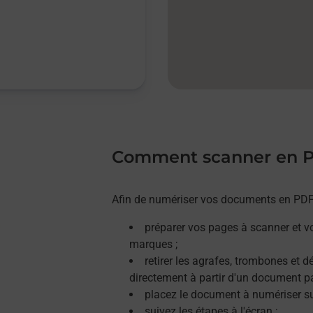
Comment scanner en 
Afin de numériser vos documents en PDF, 
préparer vos pages à scanner et v
marques ;
retirer les agrafes, trombones et 
directement à partir d'un document p
placez le document à numériser sur
suivez les étapes à l'écran ;