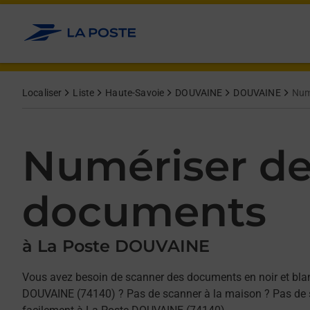
Allez au contenu
Afficher ou masquer la réponse
Afficher ou masquer la réponse
Afficher ou masquer la réponse
Localiser
Liste
Haute-Savoie
DOUVAINE
DOUVAINE
Num
Numériser d
documents
à La Poste DOUVAINE
Vous avez besoin de scanner des documents en noir et bla
DOUVAINE (74140) ? Pas de scanner à la maison ? Pas de s