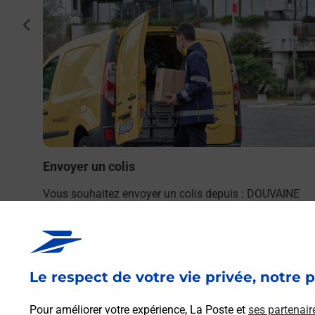
cédent
NE
bureau
Envoyer un colis
Vous souhaitez envoyer un colis depuis : DOUVAINE
(74140) ? Découvrez toutes les solutions proposées pa
La Poste.
En savoir plus
Le respect de votre vie privée, notre p
Pour améliorer votre expérience, La Poste et
ses partenair