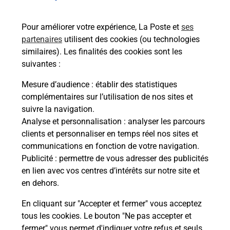
bureau de Poste ?
Pour améliorer votre expérience, La Poste et
ses
partenaires
utilisent des cookies (ou technologies
Comment demander une
similaires). Les finalités des cookies sont les
modification de livraison ?
suivantes :
Mesure d’audience
: établir des statistiques
complémentaires sur l’utilisation de nos sites et
Comment La Poste participe-t-elle
suivre la navigation.
à votre sécurité au quotidien ?
Analyse et personnalisation
: analyser les parcours
clients et personnaliser en temps réel nos sites et
communications en fonction de votre navigation.
Puis-je passer mon code de la route
Publicité
: permettre de vous adresser des publicités
avec La Poste et sous quelles
en lien avec vos centres d’intérêts sur notre site et
conditions ?
en dehors.
En cliquant sur "Accepter et fermer" vous acceptez
tous les cookies. Le bouton "Ne pas accepter et
fermer" vous permet d'indiquer votre refus et seuls