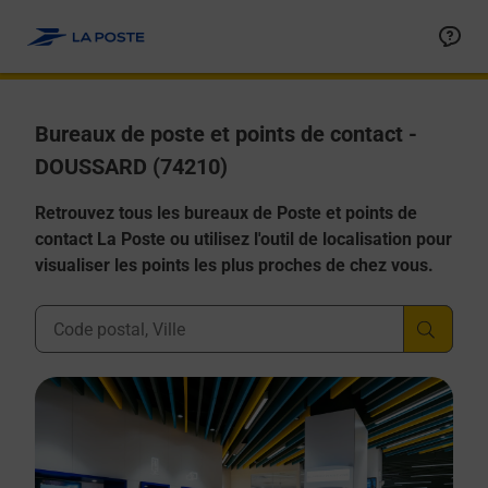
Allez au contenu
Afficher ou masquer la réponse
Afficher ou masquer la réponse
Afficher ou masquer la réponse
Afficher ou masquer la réponse
Afficher ou masquer la réponse
Bureaux de poste et points de contact -
DOUSSARD (74210)
Retrouvez tous les bureaux de Poste et points de
contact La Poste ou utilisez l'outil de localisation pour
visualiser les points les plus proches de chez vous.
Ville, Département, Code Postal