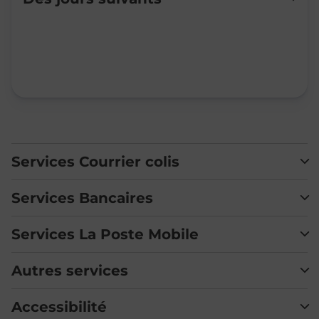
Mardi
Fermé
Mercredi
Fermé
Jeudi
Fermé
Vendredi
Fermé
Samedi
Fermé
Dimanche
Fermé
Services Courrier colis
Services Bancaires
Services La Poste Mobile
Autres services
Accessibilité