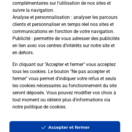
complémentaires sur l’utilisation de nos sites et
Souscrire à la téléassistance
suivre la navigation.
Analyse et personnalisation
: analyser les parcours
Besoin d’un système de téléassistance à l’intérieur
clients et personnaliser en temps réel nos sites et
et/ou à l’extérieur de votre domicile ? Découvrez
communications en fonction de votre navigation.
les offres téléalarme dans votre bureau de Poste à
Publicité
: permettre de vous adresser des publicités
CUSY.
en lien avec vos centres d’intérêts sur notre site et
en dehors.
En savoir plus
En cliquant sur "Accepter et fermer" vous acceptez
tous les cookies. Le bouton "Ne pas accepter et
fermer" vous permet d'indiquer votre refus et seuls
Localiser
Liste
Haute-Savoie
CUSY
CUSY
les cookies nécessaires au fonctionnement du site
seront déposés. Vous pouvez modifier vos choix à
tout moment ou obtenir plus d'informations via
notre politique de cookies
.
Plan du site
Accessibilité : partiellement conforme
Accepter et fermer