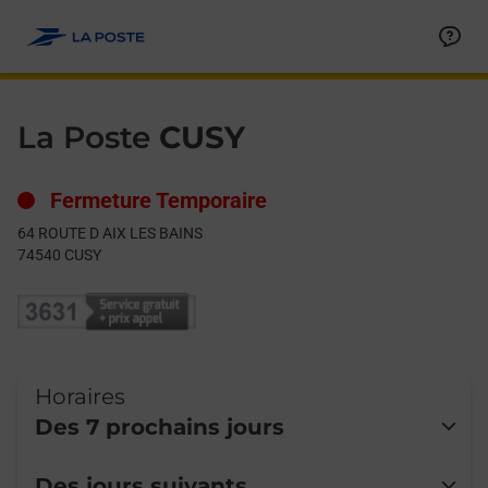
Le lien s'ouvre dans un nouvel onglet
Allez au contenu
Day of the Week
Get directions to La Poste at 64 ROUTE D AIX LES BAINS CUSY,
Hours
La Poste
CUSY
Fermeture Temporaire
64 ROUTE D AIX LES BAINS
74540
CUSY
Horaires
Des 7 prochains jours
Lundi
Fermé
Des jours suivants