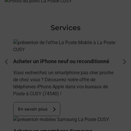
Services
En savoir plus
Acheter un iPhone neuf ou reconditionné
dent
sui
Vous recherchez un smartphone pas cher proche
de chez vous ? Découvrez notre offre de
téléphones iPhone Apple dans vos bureaux de
Poste à CUSY (74540) !
En savoir plus
En savoir plus