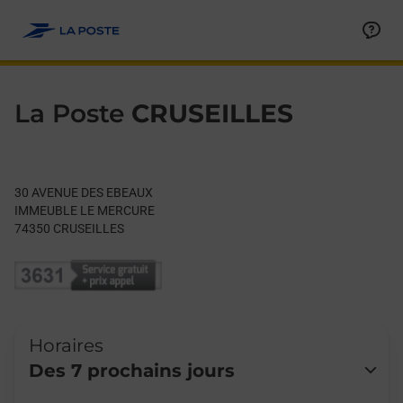
Le lien s'ouvre dans un nouvel onglet
Allez au contenu
Day of the Week
Get directions to La Poste at 30 AVENUE DES EBEAUX CRUSEIL
Hours
La Poste
CRUSEILLES
30 AVENUE DES EBEAUX
IMMEUBLE LE MERCURE
74350
CRUSEILLES
Horaires
Des 7 prochains jours