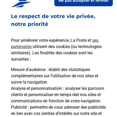
Ne pas accepter et fermer
Acheter un smartphone Samsung
Le respect de votre vie privée,
Vous recherchez un smartphone pas cher proche
notre priorité
de chez vous ? Découvrez notre offre de
téléphones mobiles Samsung dans vos bureaux
Pour améliorer votre expérience, La Poste et
ses
de Poste à CRUSEILLES (74350) !
partenaires
utilisent des cookies (ou technologies
similaires). Les finalités des cookies sont les
En savoir plus
suivantes :
En savoir plus
Mesure d’audience
: établir des statistiques
complémentaires sur l’utilisation de nos sites et
Souscrire à la téléassistance
suivre la navigation.
Analyse et personnalisation
: analyser les parcours
Besoin d’un système de téléassistance à l’intérieur
clients et personnaliser en temps réel nos sites et
et/ou à l’extérieur de votre domicile ? Découvrez
communications en fonction de votre navigation.
les offres téléalarme dans votre bureau de Poste à
Publicité
: permettre de vous adresser des publicités
CRUSEILLES.
en lien avec vos centres d’intérêts sur notre site et