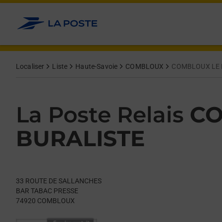
Le lien s'ouvre dans un nouvel onglet
Allez au contenu
Day of the Week
Get directions to La Poste Relais at 33 ROUTE DE SALLANCH
Hours
Localiser
Liste
Haute-Savoie
COMBLOUX
COMBLOUX LE 
La Poste Relais
CO
BURALISTE
33 ROUTE DE SALLANCHES
BAR TABAC PRESSE
74920
COMBLOUX