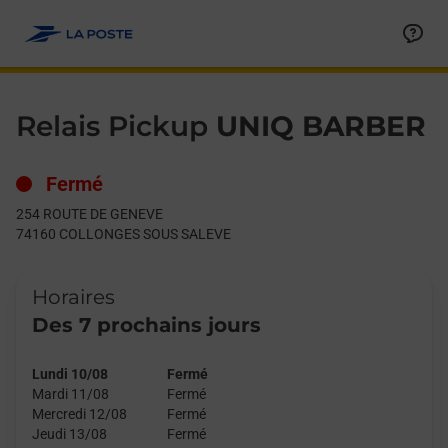
Le lien s'ouvre dans un nouvel onglet
Allez au contenu
Day of the Week
Get directions to Relais Pickup at 254 ROUTE DE GENEVE C
Hours
Relais Pickup
UNIQ BARBER
Fermé
254 ROUTE DE GENEVE
74160
COLLONGES SOUS SALEVE
Horaires
Des 7 prochains jours
Lundi 10/08
Fermé
Mardi 11/08
Fermé
Mercredi 12/08
Fermé
Jeudi 13/08
Fermé