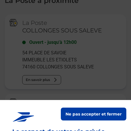
La Poste à proximité
La Poste
COLLONGES SOUS SALEVE
Ouvert
-
jusqu'à
12h00
54 PLACE DE SAVOIE
IMMEUBLE LES ETIOLETS
74160
COLLONGES SOUS SALEVE
En savoir plus
Relais Pickup
L EPICERIE
Ne pas accepter et fermer
Fermé