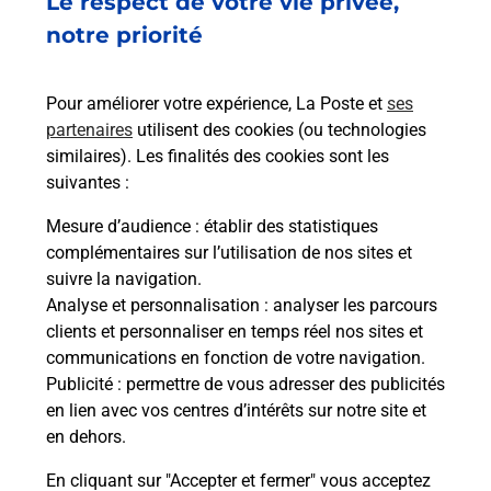
Le respect de votre vie privée,
6 PLACE DE L EGLISE
74160
BOSSEY
notre priorité
En savoir plus
Pour améliorer votre expérience, La Poste et
ses
partenaires
utilisent des cookies (ou technologies
Malin !
similaires). Les finalités des cookies sont les
suivantes :
La Poste
Mesure d’audience
: établir des statistiques
en ligne
complémentaires sur l’utilisation de nos sites et
suivre la navigation.
Ouvert 24h/24
Analyse et personnalisation
: analyser les parcours
clients et personnaliser en temps réel nos sites et
En savoir plus
communications en fonction de votre navigation.
Publicité
: permettre de vous adresser des publicités
en lien avec vos centres d’intérêts sur notre site et
Recherchez un autre point de contact
en dehors.
En cliquant sur "Accepter et fermer" vous acceptez