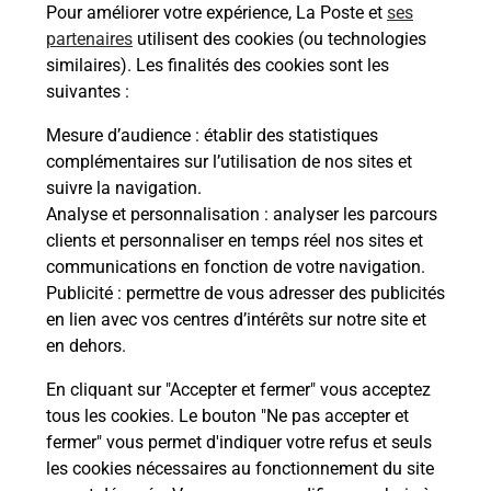
Pour améliorer votre expérience, La Poste et
ses
partenaires
utilisent des cookies (ou technologies
Comment demander une
similaires). Les finalités des cookies sont les
modification de livraison ?
suivantes :
Mesure d’audience
: établir des statistiques
complémentaires sur l’utilisation de nos sites et
Comment La Poste participe-t-elle
suivre la navigation.
à votre sécurité au quotidien ?
Analyse et personnalisation
: analyser les parcours
clients et personnaliser en temps réel nos sites et
communications en fonction de votre navigation.
Puis-je passer mon code de la route
Publicité
: permettre de vous adresser des publicités
avec La Poste et sous quelles
en lien avec vos centres d’intérêts sur notre site et
conditions ?
en dehors.
En cliquant sur "Accepter et fermer" vous acceptez
tous les cookies. Le bouton "Ne pas accepter et
fermer" vous permet d'indiquer votre refus et seuls
Localiser
Liste
Haute-Savoie
CHAVANOD
les cookies nécessaires au fonctionnement du site