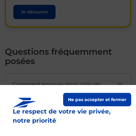
Je découvre
Questions fréquemment
posées
Comment envoyer mon colis de
chez moi ?
Ne pas accepter et fermer
Le respect de votre vie privée,
Est-il possible d’acheter un
notre priorité
emballage directement depuis un
bureau de Poste ?