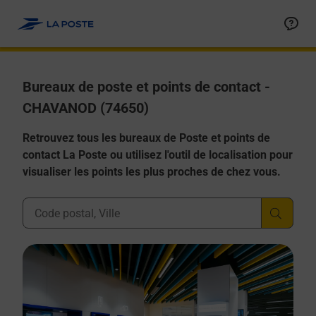
Allez au contenu
Afficher ou masquer la réponse
Afficher ou masquer la réponse
Afficher ou masquer la réponse
Afficher ou masquer la réponse
Afficher ou masquer la réponse
Bureaux de poste et points de contact -
CHAVANOD (74650)
Retrouvez tous les bureaux de Poste et points de
contact La Poste ou utilisez l'outil de localisation pour
visualiser les points les plus proches de chez vous.
Ville, Département, Code Postal