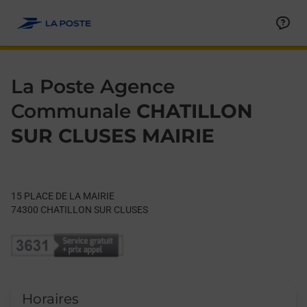
Le lien s'ouvre dans un nouvel onglet
Allez au contenu
Day of the Week
Get directions to La Poste Agence Communale at 15 PLACE D
Hours
La Poste Agence
Communale
CHATILLON
SUR CLUSES MAIRIE
15 PLACE DE LA MAIRIE
74300
CHATILLON SUR CLUSES
Horaires