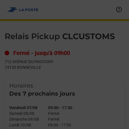
Le lien s'ouvre dans un nouvel onglet
Allez au contenu
Day of the Week
Get directions to Relais Pickup at 712 AVENUE DU FAUCIGNY 
Hours
Relais Pickup
CLCUSTOMS
Fermé
-
jusqu'à
09h00
712 AVENUE DU FAUCIGNY
74130
BONNEVILLE
Horaires
Des 7 prochains jours
Vendredi 07/08
09:00
-
17:30
Samedi 08/08
Fermé
Dimanche 09/08
Fermé
Lundi 10/08
09:00
-
17:30