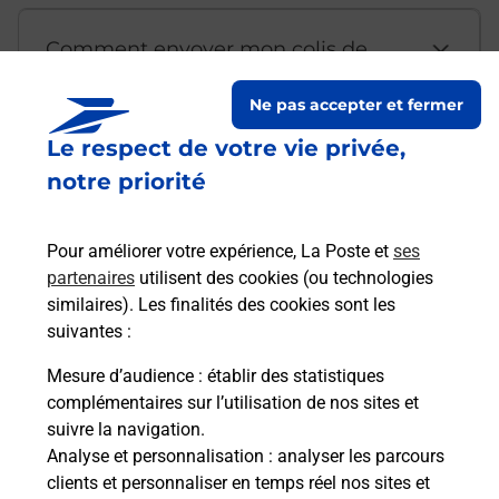
Comment envoyer mon colis de
chez moi ?
Ne pas accepter et fermer
Le respect de votre vie privée,
Est-il possible d’acheter un
notre priorité
emballage directement depuis un
bureau de Poste ?
Pour améliorer votre expérience, La Poste et
ses
partenaires
utilisent des cookies (ou technologies
Comment demander une
similaires). Les finalités des cookies sont les
modification de livraison ?
suivantes :
Mesure d’audience
: établir des statistiques
complémentaires sur l’utilisation de nos sites et
Comment La Poste participe-t-elle
suivre la navigation.
à votre sécurité au quotidien ?
Analyse et personnalisation
: analyser les parcours
clients et personnaliser en temps réel nos sites et