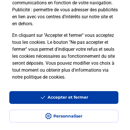
communications en fonction de votre navigation.
Puis-je passer mon code de la route
Publicité
: permettre de vous adresser des publicités
avec La Poste et sous quelles
en lien avec vos centres d’intérêts sur notre site et
conditions ?
en dehors.
En cliquant sur "Accepter et fermer" vous acceptez
tous les cookies. Le bouton "Ne pas accepter et
fermer" vous permet d'indiquer votre refus et seuls
Localiser
Liste
Haute-Savoie
AYSE
les cookies nécessaires au fonctionnement du site
seront déposés. Vous pouvez modifier vos choix à
tout moment ou obtenir plus d'informations via
notre politique de cookies
.
Plan du site
Accessibilité : partiellement conforme
Accepter et fermer
Conditions contractuelles
Personnaliser
Mentions légales