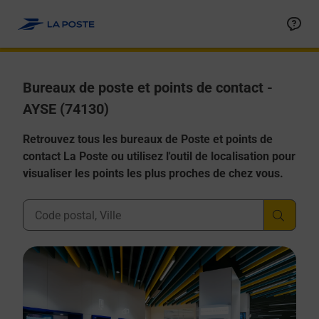
Allez au contenu
Afficher ou masquer la réponse
Afficher ou masquer la réponse
Afficher ou masquer la réponse
Afficher ou masquer la réponse
Afficher ou masquer la réponse
Bureaux de poste et points de contact -
AYSE (74130)
Retrouvez tous les bureaux de Poste et points de
contact La Poste ou utilisez l'outil de localisation pour
visualiser les points les plus proches de chez vous.
Ville, Département, Code Postal