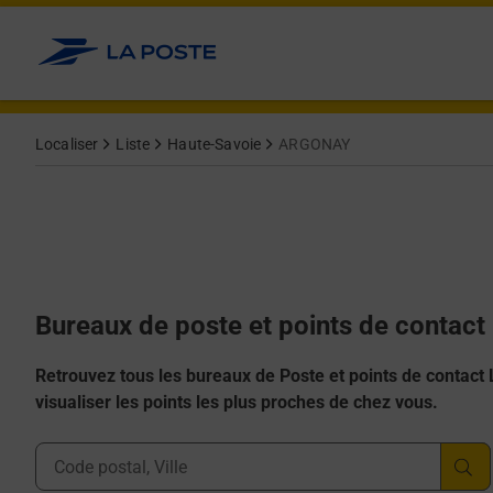
Allez au contenu
Afficher ou masquer la réponse
Afficher ou masquer la réponse
Afficher ou masquer la réponse
Afficher ou masquer la réponse
Afficher ou masquer la réponse
Localiser
Liste
Haute-Savoie
ARGONAY
Bureaux de poste et points de contac
Retrouvez tous les bureaux de Poste et points de contact La
visualiser les points les plus proches de chez vous.
Ville, Département, Code Postal