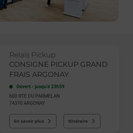
e lien s'ouvre dans un nouvel onglet
Relais Pickup
CONSIGNE PICKUP GRAND
FRAIS ARGONAY
Ouvert
-
jusqu'à
23h59
600 RTE DU PARMELAN
74370
ARGONAY
En savoir plus
Itinéraire