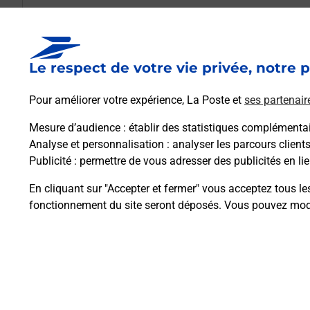
Est-il possible d’acheter un emballage dir
Le respect de votre vie privée, notre p
Comment demander une modification de li
Pour améliorer votre expérience, La Poste et
ses partenair
Mesure d’audience
: établir des statistiques complémentair
Comment La Poste participe-t-elle à votre 
Analyse et personnalisation
: analyser les parcours client
Publicité
: permettre de vous adresser des publicités en lie
Puis-je passer mon code de la route avec La
En cliquant sur "Accepter et fermer" vous acceptez tous le
fonctionnement du site seront déposés. Vous pouvez modi
Plan du site