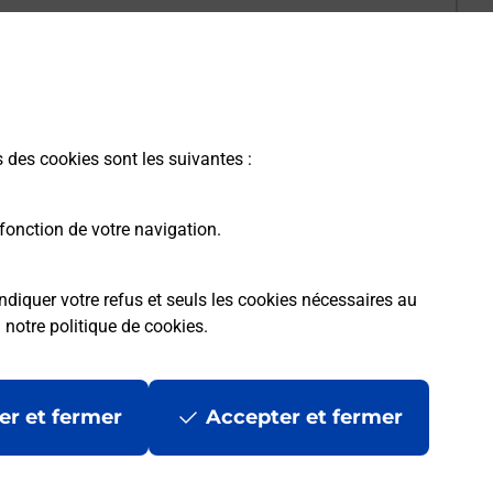
s des cookies sont les suivantes :
fonction de votre navigation.
ndiquer votre refus et seuls les cookies nécessaires au
a
notre politique de cookies
.
er et fermer
Accepter et fermer
les
Mentions légales
Données personnelles et cookies