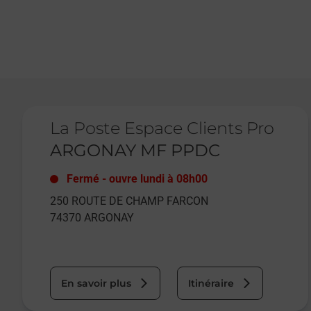
Le lien s'ouvre dans un nouvel onglet
La Poste Espace Clients Pro
ARGONAY MF PPDC
Fermé
-
ouvre lundi à
08h00
250 ROUTE DE CHAMP FARCON
74370
ARGONAY
En savoir plus
Itinéraire