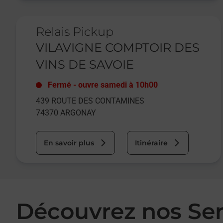
Le lien s'ouvre dans un nouvel onglet
Relais Pickup
VILAVIGNE COMPTOIR DES
VINS DE SAVOIE
Fermé
-
ouvre samedi à
10h00
439 ROUTE DES CONTAMINES
74370
ARGONAY
En savoir plus
Itinéraire
Découvrez nos Se