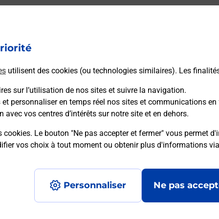
ectement depuis un bureau de Poste ?
riorité
vraison ?
es
utilisent des cookies (ou technologies similaires). Les finalité
es sur l’utilisation de nos sites et suivre la navigation.
sécurité au quotidien ?
s et personnaliser en temps réel nos sites et communications en 
n avec vos centres d’intérêts sur notre site et en dehors.
 Poste et sous quelles conditions ?
s cookies. Le bouton "Ne pas accepter et fermer" vous permet d'i
fier vos choix à tout moment ou obtenir plus d'informations vi
Personnaliser
Ne pas accept
Accessibilité : partiellement conforme
Conditions contractuel