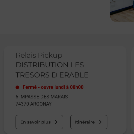
Le lien s'ouvre dans un nouvel onglet
L
Relais Pickup
DISTRIBUTION LES
TRESORS D ERABLE
Fermé
-
ouvre lundi à
08h00
6 IMPASSE DES MARAIS
74370
ARGONAY
En savoir plus
Itinéraire