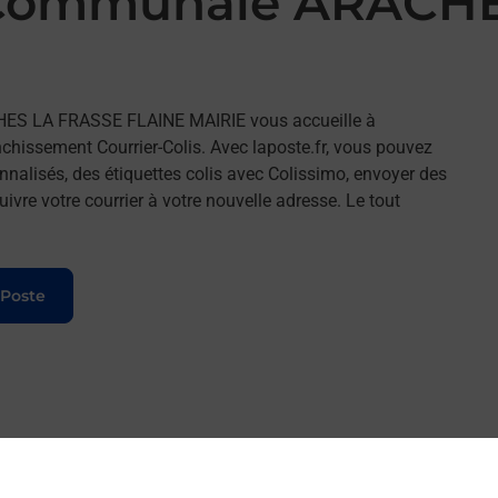
 Communale ARACH
HES LA FRASSE FLAINE MAIRIE vous accueille à
issement Courrier-Colis. Avec laposte.fr, vous pouvez
nalisés, des étiquettes colis avec Colissimo, envoyer des
ivre votre courrier à votre nouvelle adresse. Le tout
 Poste