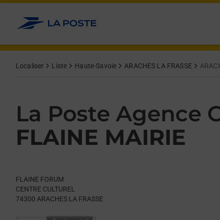
Le lien s'ouvre dans un nouvel onglet
Allez au contenu
Day of the Week
Get directions to La Poste Agence Communale at FLAINE FO
Hours
Localiser
Liste
Haute-Savoie
ARACHES LA FRASSE
ARACH
La Poste Agence
FLAINE MAIRIE
FLAINE FORUM
CENTRE CULTUREL
74300
ARACHES LA FRASSE