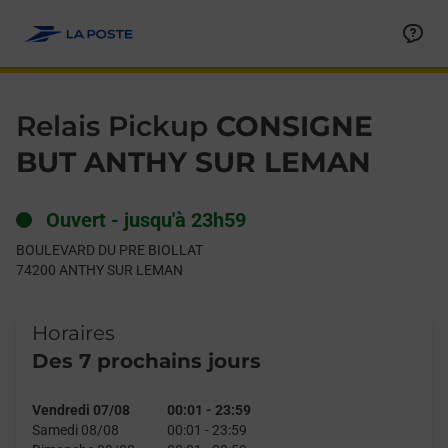
Le lien s'ouvre dans un nouvel onglet
Allez au contenu
Day of the Week
Get directions to Relais Pickup at BOULEVARD DU PRE BIOL
Hours
Relais Pickup
CONSIGNE
BUT ANTHY SUR LEMAN
Ouvert
-
jusqu'à
23h59
BOULEVARD DU PRE BIOLLAT
74200
ANTHY SUR LEMAN
Horaires
Des 7 prochains jours
Vendredi 07/08
00:01
-
23:59
Samedi 08/08
00:01
-
23:59