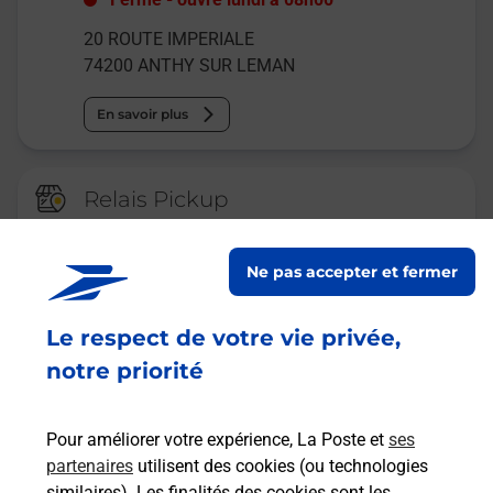
20 ROUTE IMPERIALE
74200
ANTHY SUR LEMAN
En savoir plus
Relais Pickup
CONSIGNE JEAN LAIN
OCCASIONS SPOTICAR THONON
Ne pas accepter et fermer
Fermé
-
ouvre samedi à
09h00
Le respect de votre vie privée,
26 AVENU PRE ROBERT
74200
ANTHY SUR LEMAN
notre priorité
En savoir plus
Pour améliorer votre expérience, La Poste et
ses
partenaires
utilisent des cookies (ou technologies
Malin !
similaires). Les finalités des cookies sont les