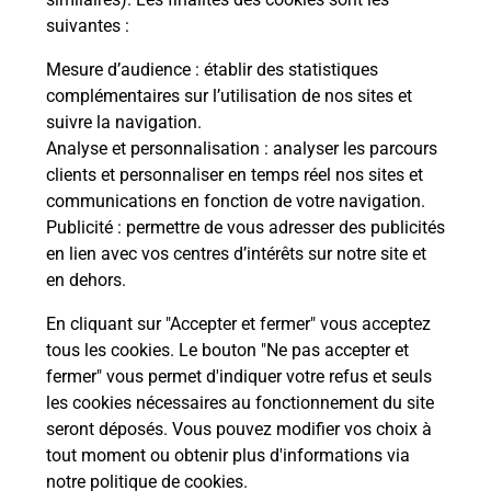
suivantes :
La Poste
Mesure d’audience
: établir des statistiques
en ligne
complémentaires sur l’utilisation de nos sites et
suivre la navigation.
Ouvert 24h/24
Analyse et personnalisation
: analyser les parcours
clients et personnaliser en temps réel nos sites et
En savoir plus
communications en fonction de votre navigation.
Publicité
: permettre de vous adresser des publicités
en lien avec vos centres d’intérêts sur notre site et
Recherchez un autre point de contact
en dehors.
En cliquant sur "Accepter et fermer" vous acceptez
tous les cookies. Le bouton "Ne pas accepter et
Localiser
Liste
Haute-Savoie
ANTHY SUR LEMAN
fermer" vous permet d'indiquer votre refus et seuls
CONSIGNE BUT ANTHY SUR LEMAN
les cookies nécessaires au fonctionnement du site
seront déposés. Vous pouvez modifier vos choix à
tout moment ou obtenir plus d'informations via
notre politique de cookies
.