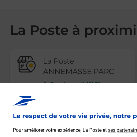
La Poste à proximi
La Poste
ANNEMASSE PARC
Ouvert
-
jusqu'à
18h00
1 PLACE DE LA POSTE
74100
ANNEMASSE
Le respect de votre vie privée, notre p
En savoir plus
Pour améliorer votre expérience, La Poste et
ses partenair