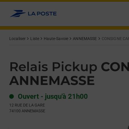
Le lien s'ouvre dans un nouvel onglet
Allez au contenu
Day of the Week
Get directions to Relais Pickup at 12 RUE DE LA GARE ANNEMA
Hours
Localiser
Liste
Haute-Savoie
ANNEMASSE
CONSIGNE CA
Relais Pickup
CON
ANNEMASSE
Ouvert
-
jusqu'à
21h00
12 RUE DE LA GARE
74100
ANNEMASSE