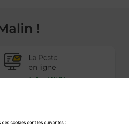
Malin !
La Poste
en ligne
Ouvert 24h/24
En savoir plus
s des cookies sont les suivantes :