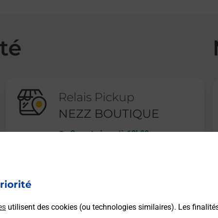
té
Relais Pickup
NEZZ BOUTIQUE
Ouvert
-
jusqu'à
12h00
11 RUE PAUL BERT
74100
ANNEMASSE
riorité
En savoir plus
es
utilisent des cookies (ou technologies similaires). Les finalité