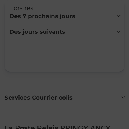
Horaires
Des 7 prochains jours
Lundi
Fermé
Des jours suivants
Mardi
Fermé
Mercredi
Fermé
Jeudi
Fermé
Vendredi
Fermé
Samedi
Fermé
Dimanche
Fermé
Services Courrier colis
La Poste Relais PRINGY ANCY