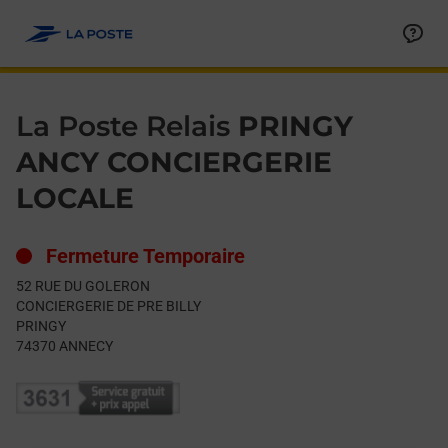
Le lien s'ouvre dans un nouvel onglet
Allez au contenu
Day of the Week
Get directions to La Poste Relais at 52 RUE DU GOLERON ANNE
Hours
La Poste Relais
PRINGY
ANCY CONCIERGERIE
LOCALE
Fermeture Temporaire
52 RUE DU GOLERON
CONCIERGERIE DE PRE BILLY
PRINGY
74370
ANNECY