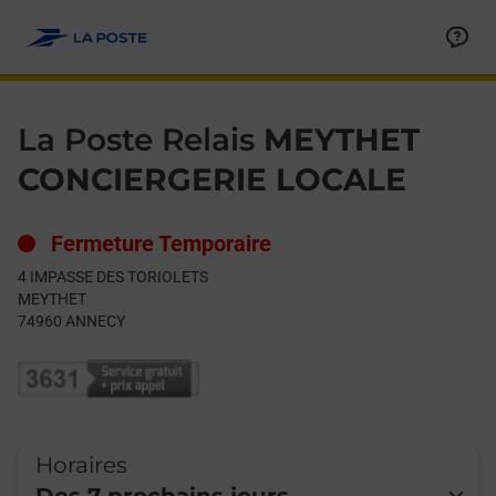
Le lien s'ouvre dans un nouvel onglet
Allez au contenu
Day of the Week
Get directions to La Poste Relais at 4 IMPASSE DES TORIOLET
Hours
La Poste Relais
MEYTHET
CONCIERGERIE LOCALE
Fermeture Temporaire
4 IMPASSE DES TORIOLETS
MEYTHET
74960
ANNECY
Horaires