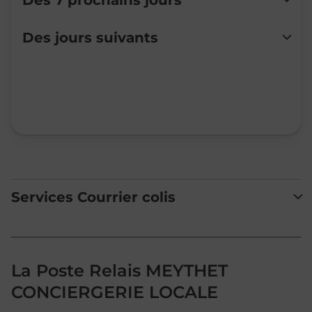
Des 7 prochains jours
Lundi
Fermé
Des jours suivants
Mardi
Fermé
Mercredi
Fermé
Jeudi
Fermé
Vendredi
Fermé
Samedi
Fermé
Dimanche
Fermé
Services Courrier colis
La Poste Relais MEYTHET
CONCIERGERIE LOCALE