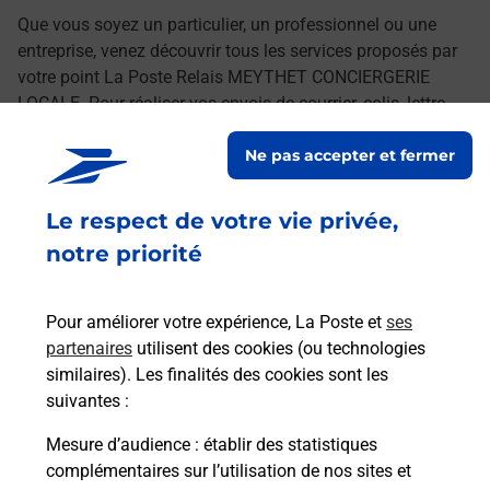
Que vous soyez un particulier, un professionnel ou une
entreprise, venez découvrir tous les services proposés par
votre point La Poste Relais MEYTHET CONCIERGERIE
LOCALE. Pour réaliser vos envois de courrier, colis, lettre
recommandée ou encore l'achat de timbres en quelques
Ne pas accepter et fermer
clics, rendez-vous sur laposte.fr.
Le respect de votre vie privée,
Retrouvez toutes nos offres en ligne sur notre site
notre priorité
Pour améliorer votre expérience, La Poste et
ses
partenaires
utilisent des cookies (ou technologies
similaires). Les finalités des cookies sont les
suivantes :
Mesure d’audience
: établir des statistiques
complémentaires sur l’utilisation de nos sites et