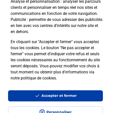
Analyse et personnalisation
: analyser les parcours
clients et personnaliser en temps réel nos sites et
communications en fonction de votre navigation.
Publicité
: permettre de vous adresser des publicités
en lien avec vos centres d’intérêts sur notre site et
en dehors.
En cliquant sur "Accepter et fermer" vous acceptez
La Poste à proximité
tous les cookies. Le bouton "Ne pas accepter et
fermer" vous permet d'indiquer votre refus et seuls
les cookies nécessaires au fonctionnement du site
La Poste
seront déposés. Vous pouvez modifier vos choix à
ABONDANCE
tout moment ou obtenir plus d'informations via
notre politique de cookies
.
Fermeture Temporaire
64 RUE DE LA DRANSE
Accepter et fermer
74360
ABONDANCE
En savoir plus
Personnaliser