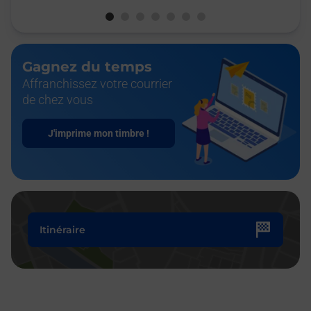
Gagnez du temps
Affranchissez votre courrier
de chez vous
J'imprime mon timbre !
Itinéraire