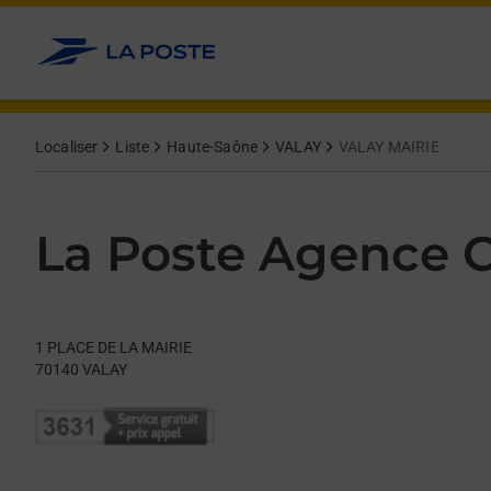
Le lien s'ouvre dans un nouvel onglet
Allez au contenu
Day of the Week
Get directions to La Poste Agence Communale at 1 PLACE DE 
Hours
Localiser
Liste
Haute-Saône
VALAY
VALAY MAIRIE
La Poste Agence
1 PLACE DE LA MAIRIE
70140
VALAY