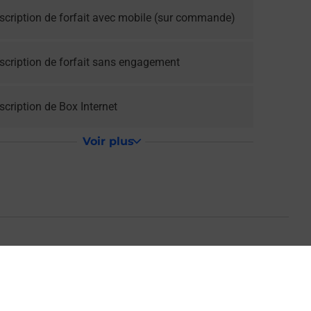
scription de forfait avec mobile (sur commande)
scription de forfait sans engagement
cription de Box Internet
Voir plus
MAIRIE