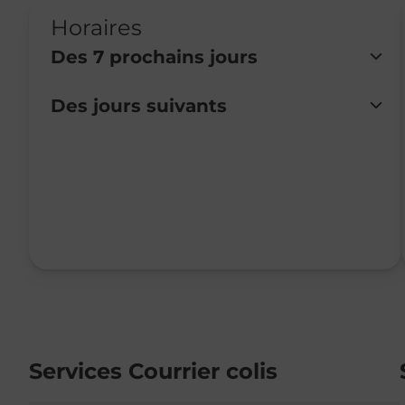
Horaires
Des 7 prochains jours
Des jours suivants
Lundi
Fermé
Mardi
08:30
-
11:30
Mercredi
08:30
-
11:30
Jeudi
08:30
-
11:30
Vendredi
Fermé
Samedi
Fermé
Dimanche
Fermé
Services Courrier colis