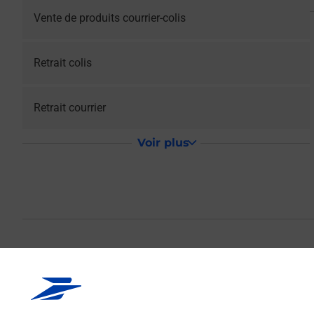
Vente de produits courrier-colis
Retrait colis
Retrait courrier
Voir plus
La Poste Agence
Votre point de contact La Poste Agence Communale VALAY 