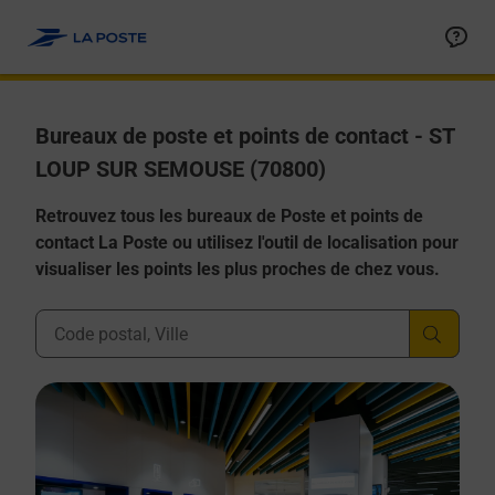
Allez au contenu
Afficher ou masquer la réponse
Afficher ou masquer la réponse
Afficher ou masquer la réponse
Afficher ou masquer la réponse
Afficher ou masquer la réponse
Bureaux de poste et points de contact - ST
LOUP SUR SEMOUSE (70800)
Retrouvez tous les bureaux de Poste et points de
contact La Poste ou utilisez l'outil de localisation pour
visualiser les points les plus proches de chez vous.
Ville, Département, Code Postal