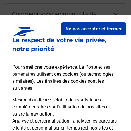
Comment envoyer mon colis de
chez moi ?
Ne pas accepter et fermer
Le respect de votre vie privée,
Est-il possible d’acheter un
notre priorité
emballage directement depuis un
bureau de Poste ?
Pour améliorer votre expérience, La Poste et
ses
partenaires
utilisent des cookies (ou technologies
Comment demander une
similaires). Les finalités des cookies sont les
modification de livraison ?
suivantes :
Mesure d’audience
: établir des statistiques
complémentaires sur l’utilisation de nos sites et
Comment La Poste participe-t-elle
suivre la navigation.
à votre sécurité au quotidien ?
Analyse et personnalisation
: analyser les parcours
clients et personnaliser en temps réel nos sites et