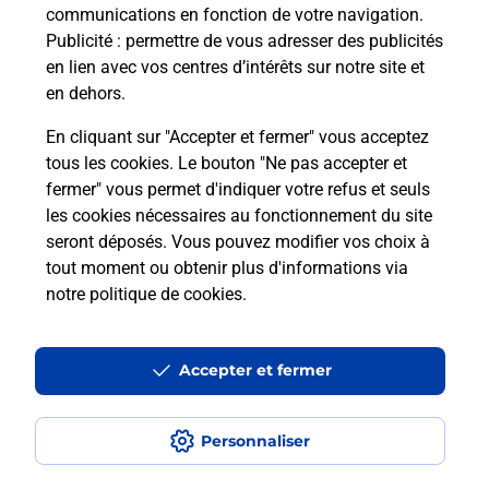
communications en fonction de votre navigation.
Puis-je passer mon code de la route
Publicité
: permettre de vous adresser des publicités
avec La Poste et sous quelles
en lien avec vos centres d’intérêts sur notre site et
conditions ?
en dehors.
En cliquant sur "Accepter et fermer" vous acceptez
tous les cookies. Le bouton "Ne pas accepter et
fermer" vous permet d'indiquer votre refus et seuls
Localiser
Liste
Haute-Saône
ST LOUP SUR SEMOUSE
les cookies nécessaires au fonctionnement du site
seront déposés. Vous pouvez modifier vos choix à
tout moment ou obtenir plus d'informations via
notre politique de cookies
.
Plan du site
Accessibilité : partiellement conforme
Accepter et fermer
Conditions contractuelles
Personnaliser
Mentions légales