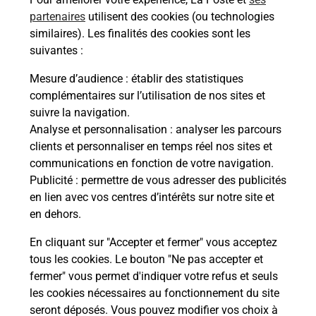
partenaires
utilisent des cookies (ou technologies
Malin !
similaires). Les finalités des cookies sont les
suivantes :
La Poste
Mesure d’audience
: établir des statistiques
en ligne
complémentaires sur l’utilisation de nos sites et
suivre la navigation.
Ouvert 24h/24
Analyse et personnalisation
: analyser les parcours
clients et personnaliser en temps réel nos sites et
En savoir plus
communications en fonction de votre navigation.
Publicité
: permettre de vous adresser des publicités
en lien avec vos centres d’intérêts sur notre site et
Recherchez un autre point de contact
en dehors.
En cliquant sur "Accepter et fermer" vous acceptez
tous les cookies. Le bouton "Ne pas accepter et
Localiser
Liste
Haute-Saône
SERVANCE MIELLIN
fermer" vous permet d'indiquer votre refus et seuls
CONSIGNE CRF EXPRESS SERVANCE
les cookies nécessaires au fonctionnement du site
seront déposés. Vous pouvez modifier vos choix à