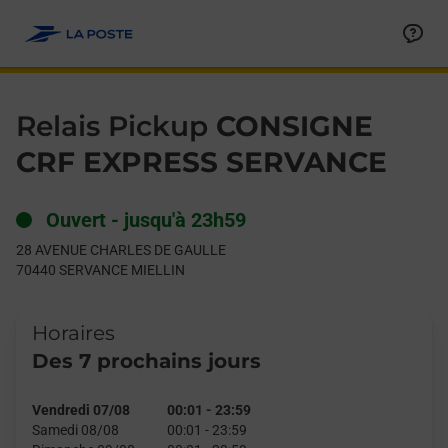
Le lien s'ouvre dans un nouvel onglet
Allez au contenu
Day of the Week
Get directions to Relais Pickup at 28 AVENUE CHARLES DE G
Hours
Relais Pickup
CONSIGNE
CRF EXPRESS SERVANCE
Ouvert
-
jusqu'à
23h59
28 AVENUE CHARLES DE GAULLE
70440
SERVANCE MIELLIN
Horaires
Des 7 prochains jours
Vendredi 07/08
00:01
-
23:59
Samedi 08/08
00:01
-
23:59